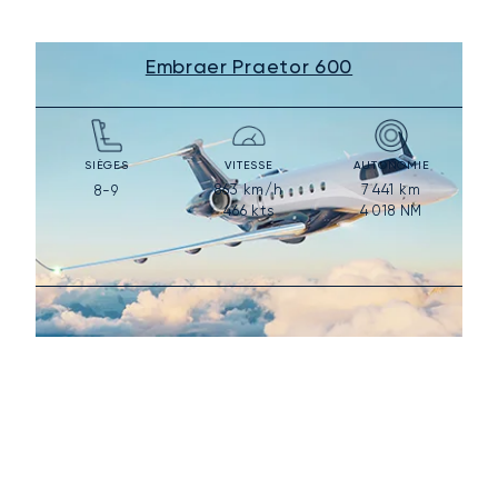
Embraer Praetor 600
SIÈGES
VITESSE
AUTONOMIE
863
km/h
7 441
km
8-9
466
kts
4 018
NM