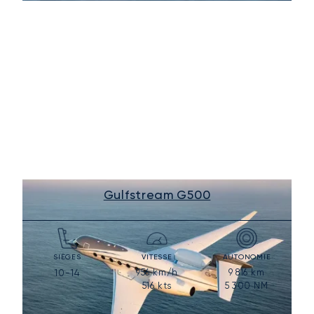
Gulfstream G500
SIÈGES
VITESSE
AUTONOMIE
956
km/h
9 816
km
10-14
516
kts
5 300
NM