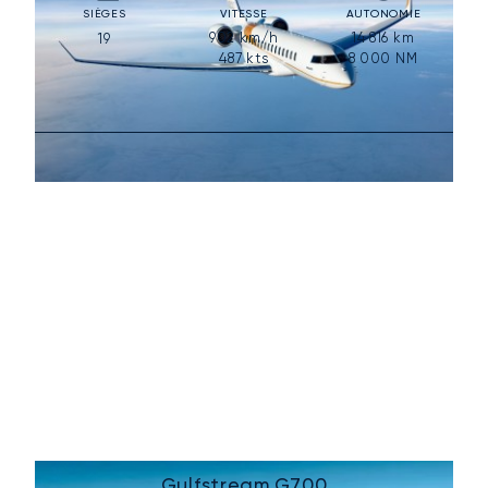
SIÈGES
VITESSE
AUTONOMIE
902
km/h
14 816
km
19
487
kts
8 000
NM
Gulfstream G700