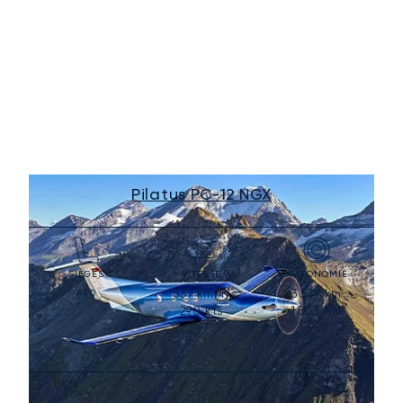
Pilatus PC-12 NGX
SIÈGES
VITESSE
AUTONOMIE
537
km/h
3 339
km
6-9
290
kts
1 803
NM