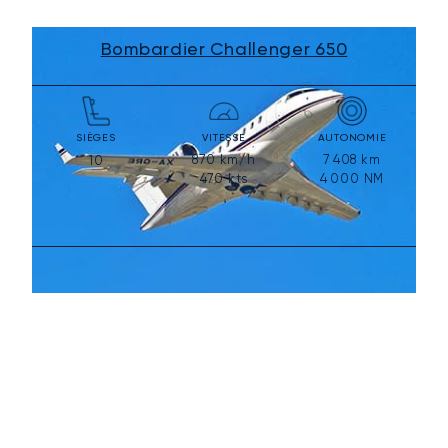
Bombardier Challenger 650
SIÈGES
VITESSE
AUTONOMIE
870
km/h
7 408
km
10
470
kts
4 000
NM