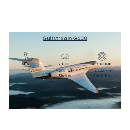
Gulfstream G600
SIÈGES
VITESSE
AUTONOMIE
956
km/h
12 223
km
13-17
516
kts
6 600
NM