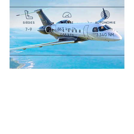
SIÈGES
VITESSE
AUTONOMIE
863
km/h
6 186
km
7-9
466
kts
3 340
NM