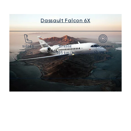
Dassault Falcon 6X
SIÈGES
VITESSE
AUTONOMIE
935
km/h
10 186
km
12-16
505
kts
5 500
NM