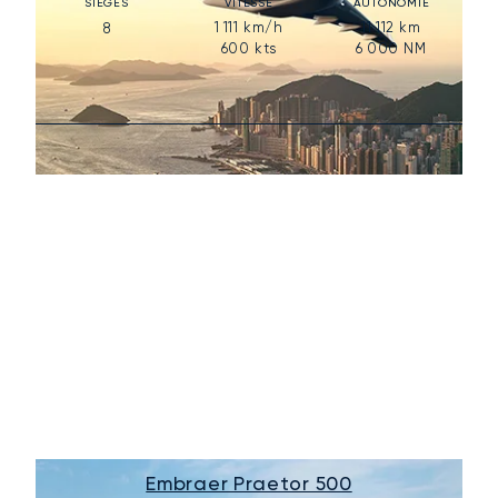
SIÈGES
VITESSE
AUTONOMIE
1 111
km/h
11 112
km
8
600
kts
6 000
NM
Embraer Praetor 500