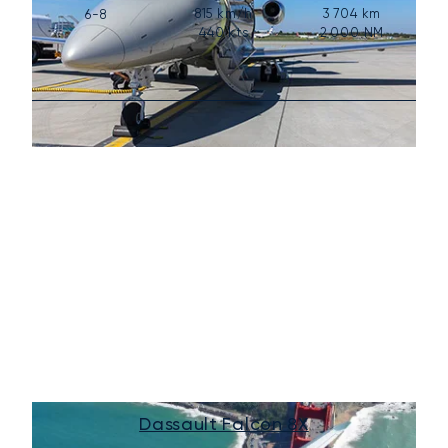
815
km/h
3 704
km
6-8
440
kts
2 000
NM
Dassault Falcon 8X