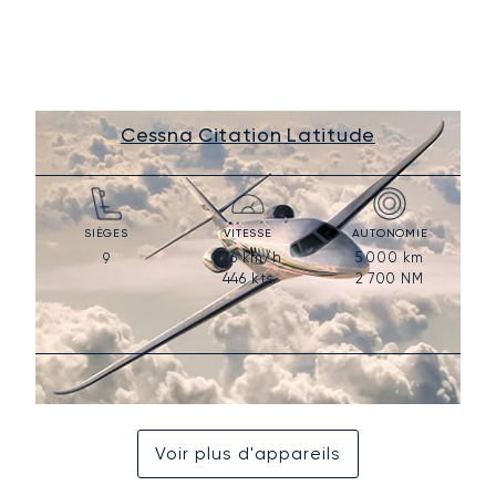
Cessna Citation Latitude
SIÈGES
VITESSE
AUTONOMIE
826
km/h
5 000
km
9
446
kts
2 700
NM
Voir plus d'appareils