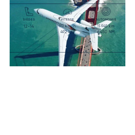
SIÈGES
VITESSE
AUTONOMIE
911
km/h
11 945
km
12-14
492
kts
6 450
NM