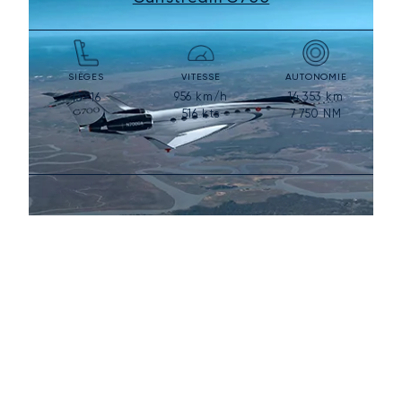
SIÈGES
VITESSE
AUTONOMIE
956
km/h
14 353
km
13-16
516
kts
7 750
NM