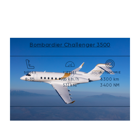
Bombardier Challenger 3500
SIÈGES
VITESSE
AUTONOMIE
985
km/h
6 300
km
8-10
531
kts
3 400
NM