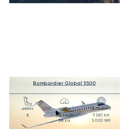
Bombardier Global 5500
SIÈGES
VITESSE
AUTONOMIE
956
km/h
9 260
km
8
516
kts
5 000
NM