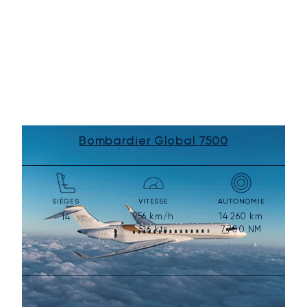
Bombardier Global 7500
SIÈGES
VITESSE
AUTONOMIE
956
km/h
14 260
km
14
516
kts
7 700
NM