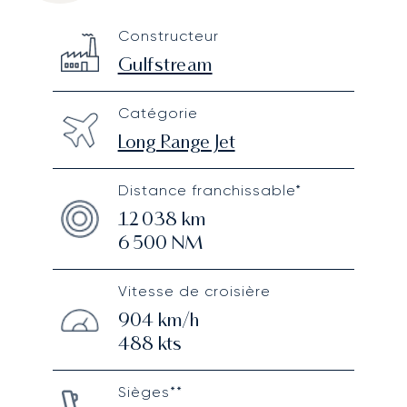
Gulfstream GV
Specification
Value
Constructeur
Technical specifications
Gulfstream
Catégorie
Long Range Jet
Distance franchissable*
12 038
km
6 500
NM
Vitesse de croisière
904
km/h
488
kts
Sièges**