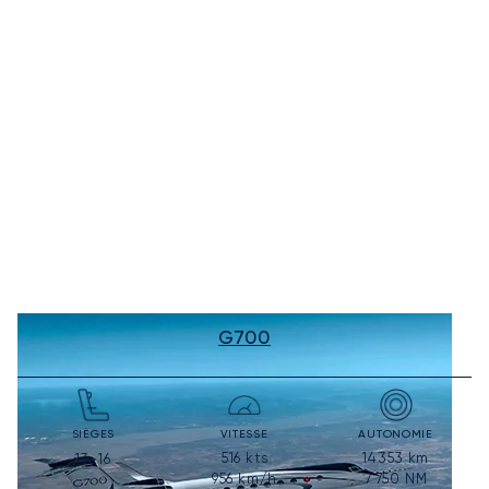
G700
SIÈGES
VITESSE
AUTONOMIE
516
kts
14 353
km
13-16
956
km/h
7 750
NM