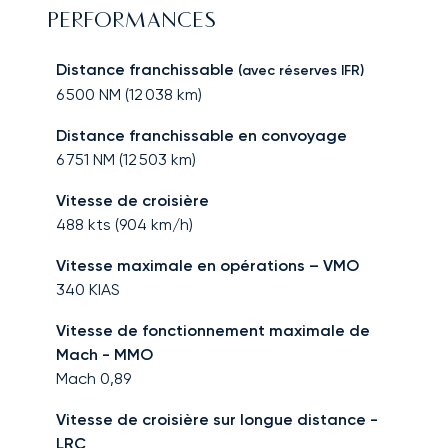
PERFORMANCES
Distance franchissable
(avec réserves IFR)
6 500
NM (
12 038
km)
Distance franchissable en convoyage
6 751
NM (
12 503
km)
Vitesse de croisière
488
kts (
904
km/h)
Vitesse maximale en opérations – VMO
340
KIAS
Vitesse de fonctionnement maximale de
Mach - MMO
Mach
0,89
Vitesse de croisière sur longue distance -
LRC