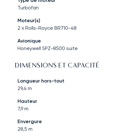
Type de moteur
Turbofan
Moteur(s)
2 x Rolls-Royce BR710-48
Avionique
Honeywell SPZ-8500 suite
DIMENSIONS ET CAPACITÉ
Longueur hors-tout
29,4
m
Hauteur
7,9
m
Envergure
28,5
m