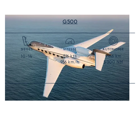
G500
SIÈGES
VITESSE
AUTONOMIE
516
kts
9 816
km
10-14
956
km/h
5 300
NM