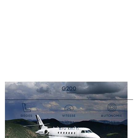
G200
SIÈGES
VITESSE
AUTONOMIE
470
kts
6 134
km
8-10
870
km/h
3 312
NM