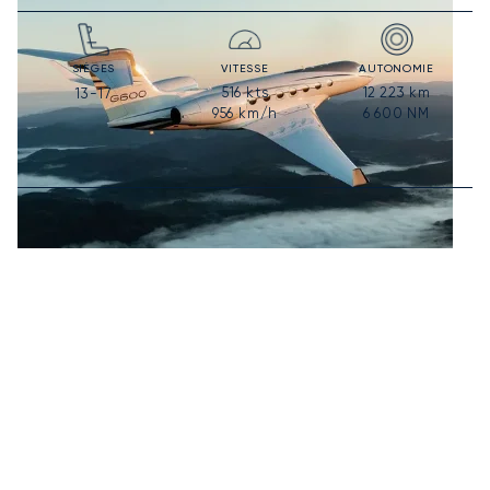
SIÈGES
VITESSE
AUTONOMIE
516
kts
12 223
km
13-17
956
km/h
6 600
NM