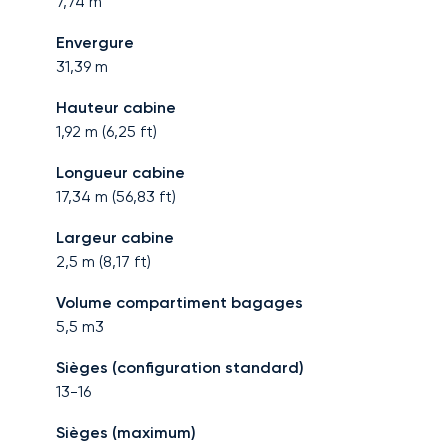
7,74
m
Envergure
31,39
m
Hauteur cabine
1,92
m (
6,25
ft)
Longueur cabine
17,34
m (
56,83
ft)
Largeur cabine
2,5
m (
8,17
ft)
Volume compartiment bagages
5,5
m3
Sièges (configuration standard)
13-16
Sièges (maximum)