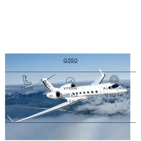
G550
SIÈGES
VITESSE
AUTONOMIE
488
kts
12 501
km
12-16
904
km/h
6 750
NM