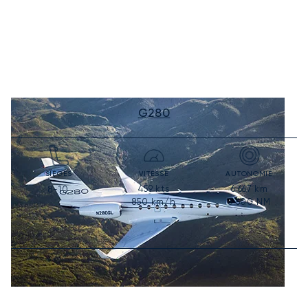
G280
SIÈGES
VITESSE
AUTONOMIE
459
kts
6 667
km
8-10
850
km/h
3 600
NM