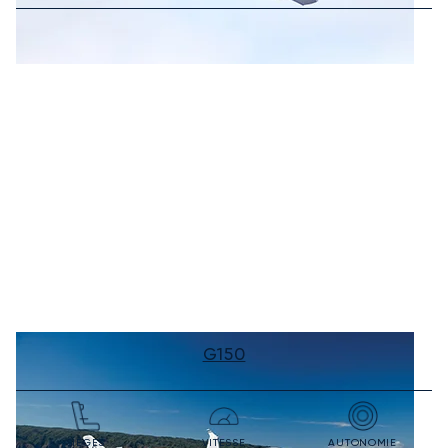
G150
SIÈGES
VITESSE
AUTONOMIE