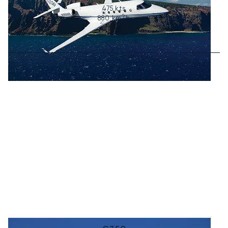
475
kts
5 535
km
6-8
880
km/h
2 988
NM