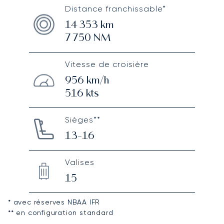
Distance franchissable*
14 353
km
7 750
NM
Vitesse de croisière
956
km/h
516
kts
Sièges**
13-16
Valises
15
* avec réserves NBAA IFR
** en configuration standard