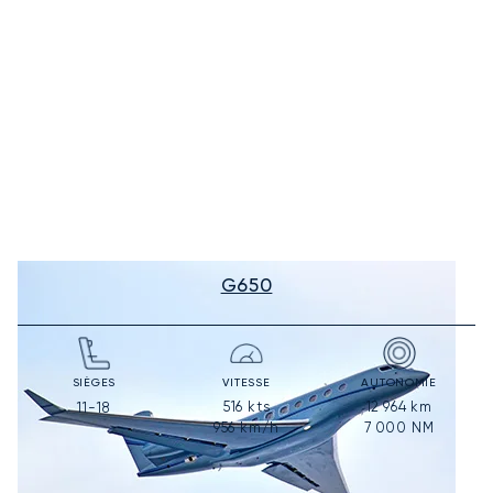
G650
SIÈGES
VITESSE
AUTONOMIE
516
kts
12 964
km
11-18
956
km/h
7 000
NM