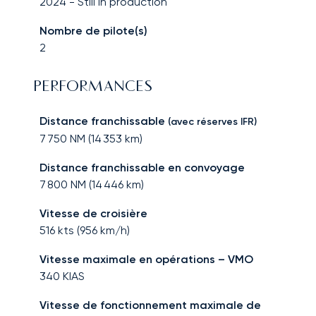
2024
-
Still in production
Nombre de pilote(s)
2
PERFORMANCES
Distance franchissable
(avec réserves IFR)
7 750
NM (
14 353
km)
Distance franchissable en convoyage
7 800
NM (
14 446
km)
Vitesse de croisière
516
kts (
956
km/h)
Vitesse maximale en opérations – VMO
340
KIAS
Vitesse de fonctionnement maximale de