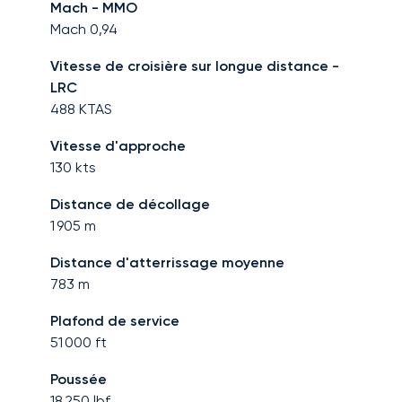
Mach - MMO
Mach
0,94
Vitesse de croisière sur longue distance -
LRC
488
KTAS
Vitesse d'approche
130
kts
Distance de décollage
1 905
m
Distance d'atterrissage moyenne
783
m
Plafond de service
51 000
ft
Poussée
18 250
lbf