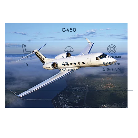
G450
SIÈGES
VITESSE
AUTONOMIE
476
kts
8 056
km
14
882
km/h
4 350
NM