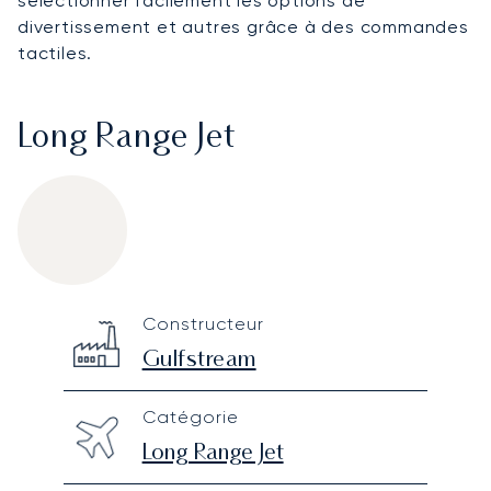
sélectionner facilement les options de
divertissement et autres grâce à des commandes
tactiles.
Long Range Jet
Gulfstream G700
Specification
Value
Constructeur
Technical specifications
Gulfstream
Catégorie
Long Range Jet