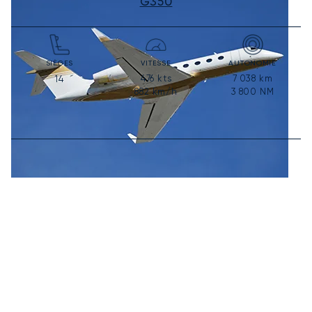
G350
SIÈGES
VITESSE
AUTONOMIE
476
kts
7 038
km
14
882
km/h
3 800
NM