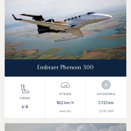
Embraer Phenom 300
822
km/h
3 723
km
6-8
444
kts
2 010
NM