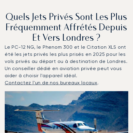
Quels Jets Privés Sont Les Plus
Fréquemment Affrétés Depuis
Et Vers Londres ?
Le PC-12 NG, le Phenom 300 et le Citation XLS ont
été les jets privés les plus prisés en 2025 pour les
vols privés au départ ou à destination de Londres.
Un conseiller dédié en aviation privée peut vous
aider à choisir l'appareil idéal.
Contactez l'un de nos bureaux locaux
.
Londres : Les 3 modèles d'aéronefs les plus fréquentés
Photo de l'aéronef
Modèle d'aéronef
Sièges
Vitesse (km/h)
Vitesse (nœuds)
Autonomie (km)
Autonomie (NM)