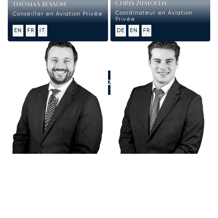
CHRIS ZUMOFEN
THOMAS BESSON
Coordinateur en Aviation
Conseiller en Aviation Privée
Privée
EN
FR
IT
DE
EN
FR
APPELEZ-NOUS