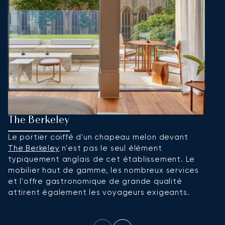
The Berkeley
T
Le portier coiffé d'un chapeau melon devant
L
The Berkeley
n'est pas le seul élément
d
typiquement anglais de cet établissement. Le
h
mobilier haut de gamme, les nombreux services
q
et l'offre gastronomique de grande qualité
c
attirent également les voyageurs exigeants.
d
m