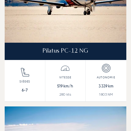
Pilatus PC-12 NG
519
km/h
3 339
km
6-7
280
kts
1 803
NM