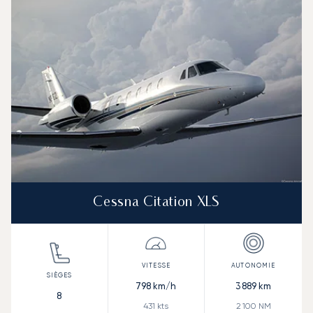
Cessna Citation XLS
798
km/h
3 889
km
8
431
kts
2 100
NM