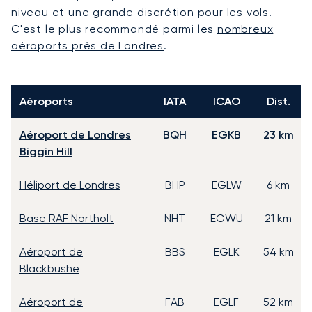
niveau et une grande discrétion pour les vols.
C'est le plus recommandé parmi les
nombreux
aéroports près de Londres
.
Aéroports
IATA
ICAO
Dist.
Aéroport de Londres
BQH
EGKB
23 km
Biggin Hill
Héliport de Londres
BHP
EGLW
6 km
Base RAF Northolt
NHT
EGWU
21 km
Aéroport de
BBS
EGLK
54 km
Blackbushe
Aéroport de
FAB
EGLF
52 km