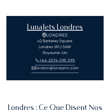
LunaJets Londres
LONDRES
42 Berkeley Square
Londres
W1J 5AW
Royaume-Uni
+44 2074 095 095
london@lunajets.com
Londres
: Ce Que Disent Nos