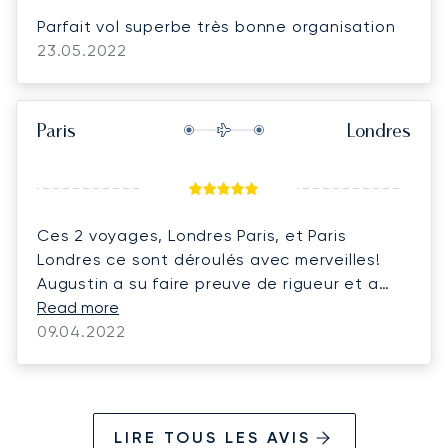
Parfait vol superbe très bonne organisation
23.05.2022
Paris
Londres
Ces 2 voyages, Londres Paris, et Paris
Londres ce sont déroulés avec merveilles!
Augustin a su faire preuve de rigueur et a
prit en consideration toutes mes demandes.
Read more
Je recommanderais pour sur Luna Jets a mes
09.04.2022
collaborateurs pour que ce sois pour des
raisons personnelles ou professionnelles.
LIRE TOUS LES AVIS