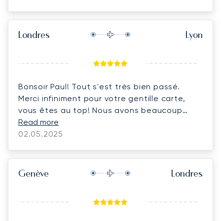
Londres
Lyon
Bonsoir Paul! Tout s'est très bien passé.
Merci infiniment pour votre gentille carte,
vous êtes au top! Nous avons beaucoup
apprécié cette attention! Bon weekend à
Read more
vous!
02.05.2025
Genève
Londres