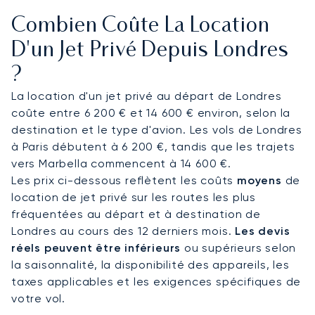
permet un accès direct à la City et à Canary
Combien Coûte La Location
Wharf. Biggin Hill se situe à environ 30 à 45
minutes du centre en voiture, tandis que
D'un Jet Privé Depuis Londres
Farnborough, Luton et Stansted sont souvent
?
utilisés pour les vols long-courriers. Depuis ces
aéroports périphériques, des transferts en voiture
La location d'un jet privé au départ de Londres
avec chauffeur ou en hélicoptère peuvent être
coûte entre 6 200 € et 14 600 € environ, selon la
organisés vers les quartiers centraux ou vers
destination et le type d'avion. Les vols de Londres
l’héliport de Battersea.
à Paris débutent à 6 200 €, tandis que les trajets
vers Marbella commencent à 14 600 €.
Nous organisons des vols vers le Royaume-Uni
Les prix ci-dessous reflètent les coûts
moyens
de
tout au long de l’année et connaissons les
location de jet privé sur les routes les plus
contraintes liées aux périodes de forte affluence,
fréquentées au départ et à destination de
notamment lors d’événements comme Wimbledon
Londres au cours des 12 derniers mois.
Les devis
ou la London Fashion Week. Situé à Victoria, dans
réels peuvent être inférieurs
ou supérieurs selon
le quartier de Westminster, notre bureau de
la saisonnalité, la disponibilité des appareils, les
Londres assure un suivi local pour l’organisation
taxes applicables et les exigences spécifiques de
de votre vol vers la capitale.
votre vol.