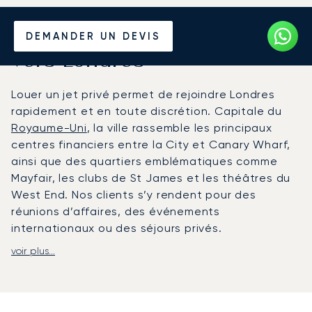
Louer un Jet Privé depuis et
DEMANDER UN DEVIS
vers Londres
Louer un jet privé permet de rejoindre Londres
rapidement et en toute discrétion. Capitale du
Royaume-Uni
, la ville rassemble les principaux
centres financiers entre la City et Canary Wharf,
ainsi que des quartiers emblématiques comme
Mayfair, les clubs de St James et les théâtres du
West End. Nos clients s’y rendent pour des
réunions d’affaires, des événements
internationaux ou des séjours privés.
voir plus...
LunaJets organise des vols depuis et vers
tous les
aéroports desservant Londres
, notamment
London City (LCY), Farnborough (FAB), Luton (LTN),
Stansted (STN) et Biggin Hill (BQH). London City