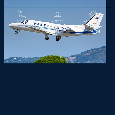
SIÈGES
VITESSE
AUTONOMIE
739
km/h
2 769
km
7
399
kts
1 495
NM