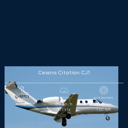
Cessna Citation CJ1
SIÈGES
VITESSE
AUTONOMIE
698
km/h
2 076
km
5
377
kts
1 121
NM