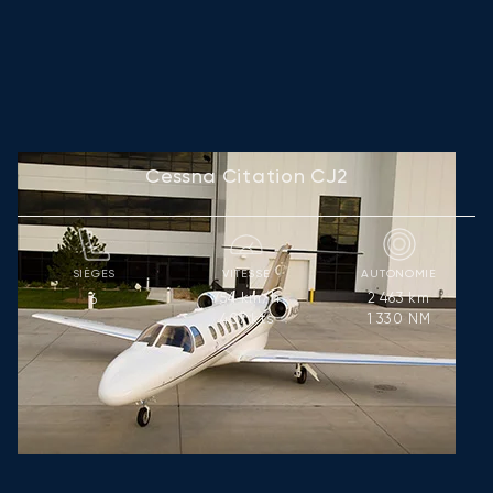
Cessna Citation CJ2
SIÈGES
VITESSE
AUTONOMIE
754
km/h
2 463
km
6
407
kts
1 330
NM