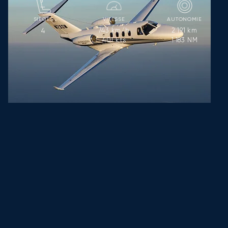
SIÈGES
VITESSE
AUTONOMIE
743
km/h
2 191
km
4
401
kts
1 183
NM