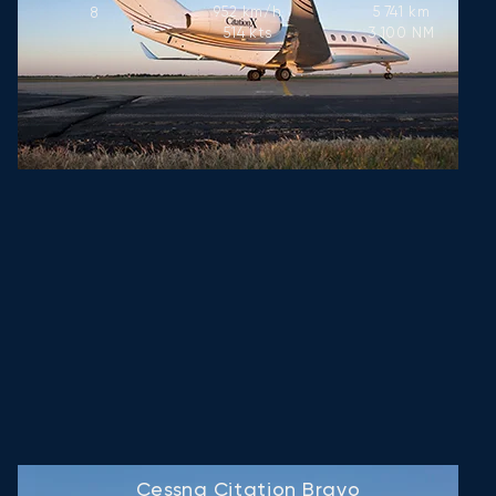
952
km/h
5 741
km
8
514
kts
3 100
NM
Cessna Citation Bravo