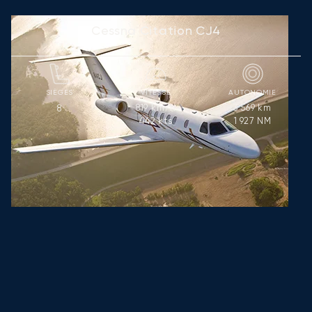
Cessna Citation CJ4
SIÈGES
VITESSE
AUTONOMIE
819
km/h
3 569
km
8
442
kts
1 927
NM