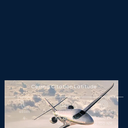
Cessna Citation Latitude
SIÈGES
VITESSE
AUTONOMIE
826
km/h
5 000
km
9
446
kts
2 700
NM