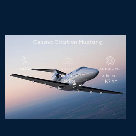
Cessna Citation Mustang
SIÈGES
VITESSE
AUTONOMIE
628
km/h
2 161
km
4
339
kts
1 167
NM