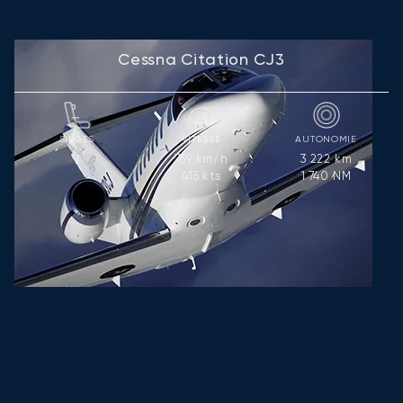
Cessna Citation CJ3
SIÈGES
VITESSE
AUTONOMIE
769
km/h
3 222
km
7
415
kts
1 740
NM