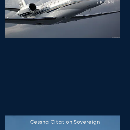
431
kts
2 100
NM
Cessna Citation Sovereign