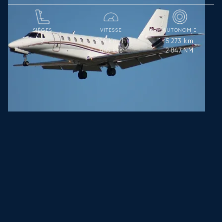
SIÈGES
VITESSE
AUTONOMIE
824
km/h
5 273
km
9
445
kts
2 847
NM