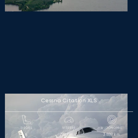
Cessna Citation XLS
SIÈGES
VITESSE
AUTONOMIE
798
km/h
3 889
km
8