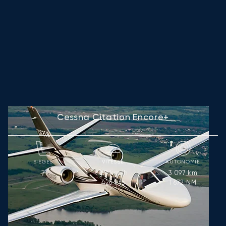
Cessna Citation Encore+
SIÈGES
VITESSE
AUTONOMIE
789
km/h
3 097
km
7
426
kts
1 672
NM