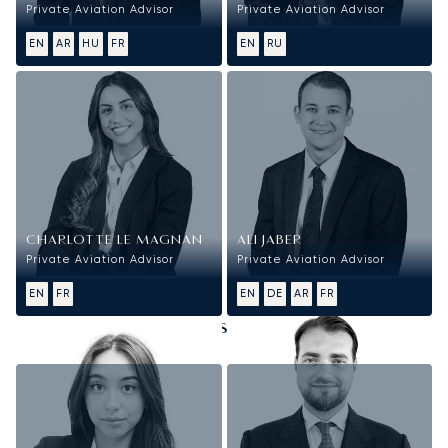
Private Aviation Advisor
Private Aviation Advisor
EN
AR
HU
FR
EN
RU
CHARLOTTE LE MAGNAN
ALI JABER
Private Aviation Advisor
Private Aviation Advisor
EN
FR
EN
DE
AR
FR
Ressources Humaines, Juridique et
Administration