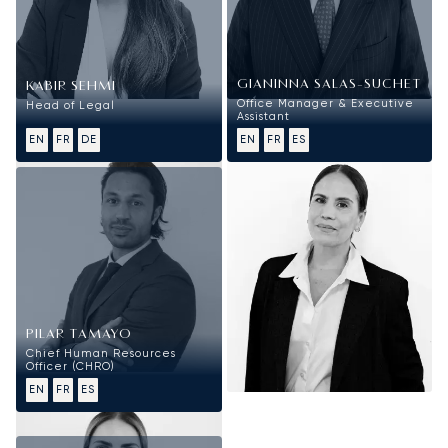
GIANINNA SALAS-SUCHET
KABIR SEHMI
Office Manager & Executive
Head of Legal
Assistant
EN
FR
DE
EN
FR
ES
PILAR TAMAYO
Chief Human Resources
Officer (CHRO)
EN
FR
ES
Développement