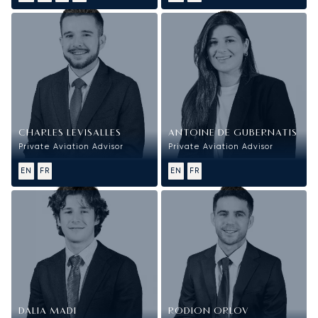
CHARLES LEVISALLES
ANTOINE DE GUBERNATIS
Private Aviation Advisor
Private Aviation Advisor
EN
FR
EN
FR
DALIA MADI
RODION ORLOV