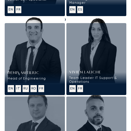
Manager
EN
FR
EN
ES
Technologies de l'Information
VIVIEN LALICHE
DENIS MITILIUC
Team Leader IT Support &
Head of Engineering
Operations
EN
IT
RU
RO
FR
EN
FR