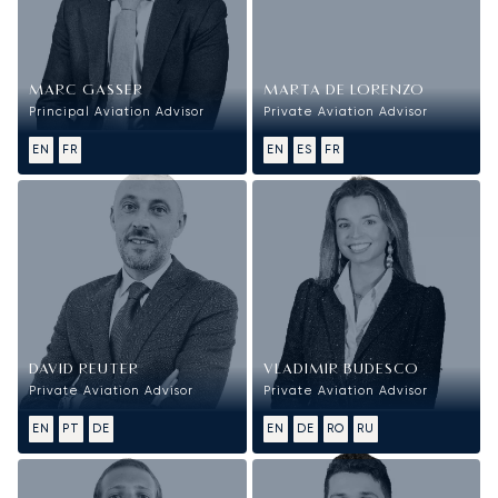
MARC GASSER
MARTA DE LORENZO
Principal Aviation Advisor
Private Aviation Advisor
EN
FR
EN
ES
FR
DAVID REUTER
VLADIMIR BUDESCO
Private Aviation Advisor
Private Aviation Advisor
EN
PT
DE
EN
DE
RO
RU