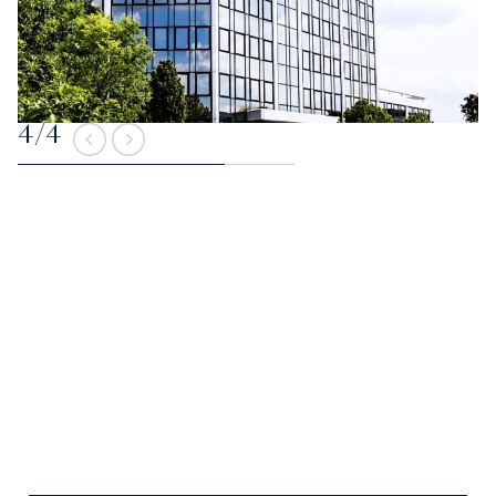
4
/
4