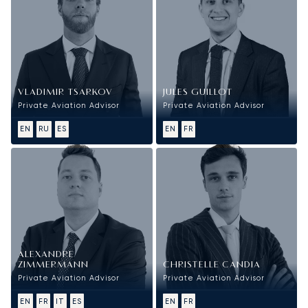
VLADIMIR TSARKOV
JULES GUILLOT
Private Aviation Advisor
Private Aviation Advisor
EN
RU
ES
EN
FR
ALEXANDRE
ZIMMERMANN
CHRISTELLE CANDIA
Private Aviation Advisor
Private Aviation Advisor
EN
FR
IT
ES
EN
FR