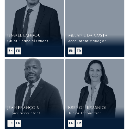
ISMAEL LANDOU
MELANIE DA COSTA
Chief Financial Officer
Accountant Manager
EN
FR
EN
FR
JEAN FRANÇOIS
KRENON KRASNIQI
Junior accountant
Junior Accountant
EN
FR
EN
FR