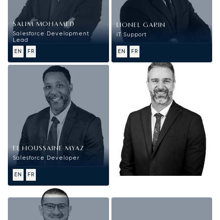
SALIM MOHAMED
LIONEL GARIN
Salesforce Development
IT Support
Lead
EN
FR
EN
FR
EL HOUSSAINE MYAZ
Salesforce Developer
EN
FR
Finance