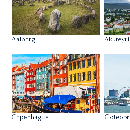
Aalborg
Akureyri
Copenhague
Götebor