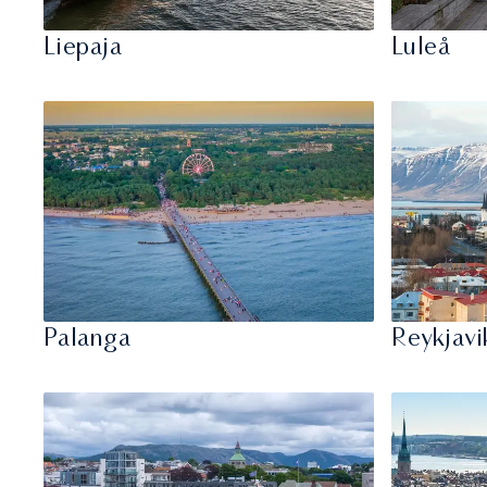
Liepaja
Luleå
Palanga
Reykjavi