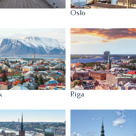
Oslo
k
Riga