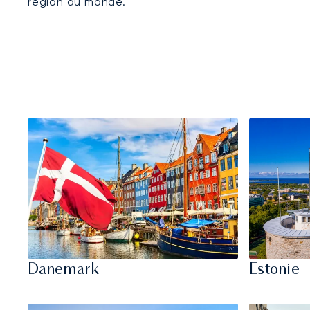
région du monde.
Danemark
Estonie