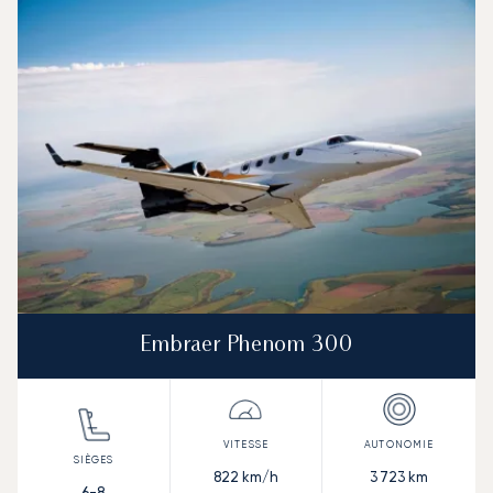
Embraer Phenom 300
822
km/h
3 723
km
6-8