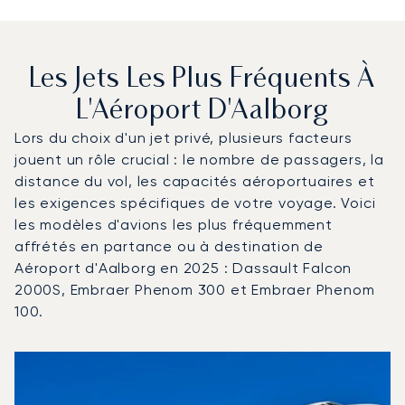
Les Jets Les Plus Fréquents À
L'Aéroport D'Aalborg
Lors du choix d'un jet privé, plusieurs facteurs
jouent un rôle crucial : le nombre de passagers, la
distance du vol, les capacités aéroportuaires et
les exigences spécifiques de votre voyage. Voici
les modèles d'avions les plus fréquemment
affrétés en partance ou à destination de
Aéroport d'Aalborg en 2025 : Dassault Falcon
2000S, Embraer Phenom 300 et Embraer Phenom
100.
Aéroport d'Aalborg : Les 3 modèles d'aéronefs les plus
Photo de l'aéronef
Modèle d'aéronef
Sièges
Vitesse (km/h)
Vitesse (nœuds)
Autonomie (km)
Autonomie (NM)