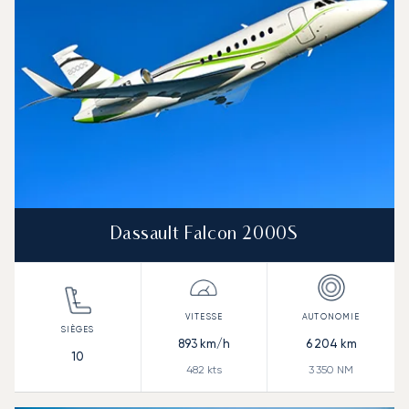
Dassault Falcon 2000S
893
km/h
6 204
km
10
482
kts
3 350
NM