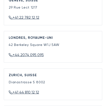
GENÈVE, SUISSE
29 Rue Lect
1217
+41 22 782 12 12
LONDRES, ROYAUME-UNI
42 Berkeley Square
W1J 5AW
+44 2074 095 095
ZURICH, SUISSE
Dianastrasse 5
8002
+41 44 810 12 12