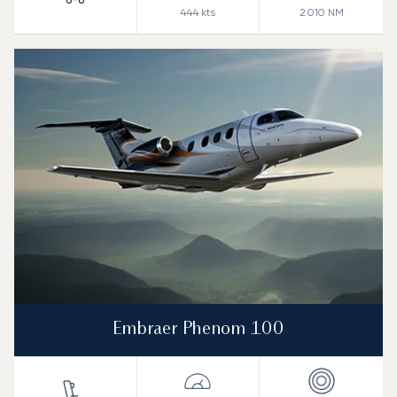
444
kts
2 010
NM
Embraer Phenom 100