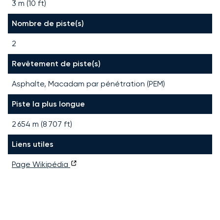
3 m (10 ft)
Nombre de piste(s)
2
Revêtement de piste(s)
Asphalte, Macadam par pénétration (PEM)
Piste la plus longue
2 654
m (
8 707
ft)
Liens utiles
Page Wikipédia