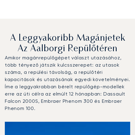
A Leggyakoribb Magánjetek
Az Aalborgi Repülőtéren
Amikor magánrepülőgépet választ utazásához,
több tényező játszik kulcsszerepet: az utasok
száma, a repülési távolság, a repülőtéri
kapacitások és utazásának egyedi követelményei.
Íme a leggyakrabban bérelt repülőgép-modellek
erre az úti célra az elmúlt 12 hónapban: Dassault
Falcon 2000S, Embraer Phenom 300 és Embraer
Phenom 100.
Aalborgi repülőtér : A 3 legtöbbet repült repülőgép-típu
Repülőgép fotója
Repülőgép-típus
Ülőhelyek
Sebesség (km/h)
Sebesség (csomó)
Hatótávolság (km)