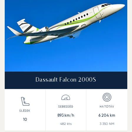
Hatótávolság (NM)
Dassault Falcon 2000S
893
km/h
6 204
km
10
482
kts
3 350
NM