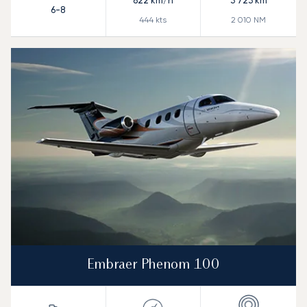
822
km/h
3 723
km
6-8
444
kts
2 010
NM
Embraer Phenom 100