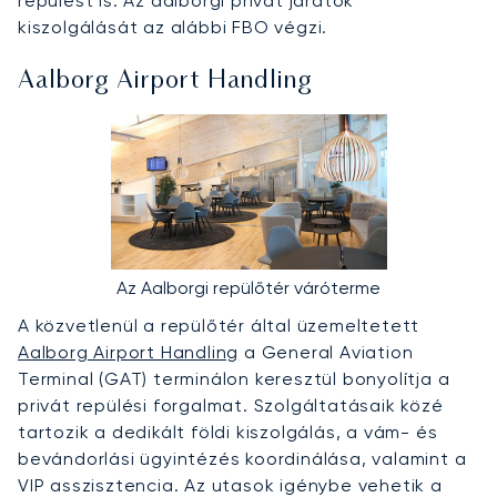
repülést is. Az aalborgi privát járatok
kiszolgálását az alábbi FBO végzi.
Aalborg Airport Handling
Az Aalborgi repülőtér váróterme
A közvetlenül a repülőtér által üzemeltetett
Aalborg Airport Handling
a General Aviation
Terminal (GAT) terminálon keresztül bonyolítja a
privát repülési forgalmat. Szolgáltatásaik közé
tartozik a dedikált földi kiszolgálás, a vám- és
bevándorlási ügyintézés koordinálása, valamint a
VIP asszisztencia. Az utasok igénybe vehetik a