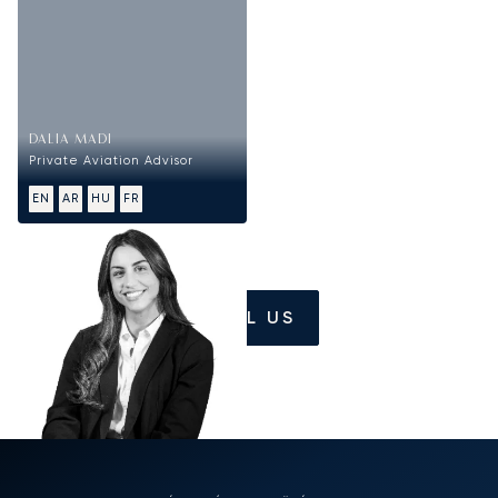
DALIA MADI
Private Aviation Advisor
EN
AR
HU
FR
CALL US