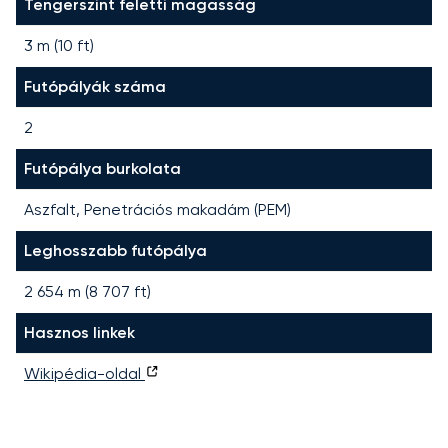
Tengerszint feletti magasság
3 m (10 ft)
Futópályák száma
2
Futópálya burkolata
Aszfalt, Penetrációs makadám (PEM)
Leghosszabb futópálya
2 654
m (
8 707
ft)
Hasznos linkek
Wikipédia-oldal