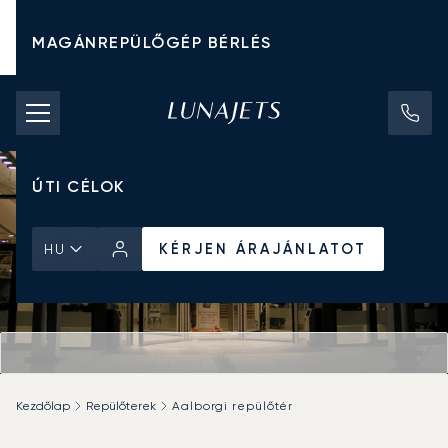
MAGÁNREPÜLŐGÉP BÉRLÉS
CHARTER ÁRAK
MAGÁNREPÜLŐGÉPEK
ÚTI CÉLOK
KÉRJEN ÁRAJÁNLATOT
HU
Kezdőlap
Repülőterek
Aalborgi repülőtér