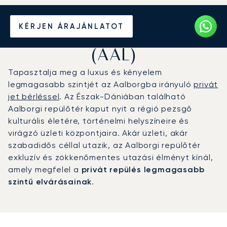
Magánrepülőgép bérlése
KÉRJEN ÁRAJÁNLATOT
az Aalborgi repülőtérre
(AAL)
Tapasztalja meg a luxus és kényelem
legmagasabb szintjét az Aalborgba irányuló
privát
jet bérléssel
. Az Észak-Dániában található
Aalborgi repülőtér kaput nyit a régió pezsgő
kulturális életére, történelmi helyszíneire és
virágzó üzleti központjaira. Akár üzleti, akár
szabadidős céllal utazik, az Aalborgi repülőtér
exkluzív és zökkenőmentes utazási élményt kínál,
amely megfelel a
privát repülés legmagasabb
szintű elvárásainak
.