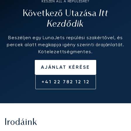
KÉSZEN ÁLL A REPÜLÉSRE?
Itt
Következő Utazása
Kezdődik
Beszéljen egy LunaJets repülési szakértővel, és
percek alatt megkapja igény szerinti árajánlatát.
Kötelezettségmentes.
AJÁNLAT KÉRÉSE
+41 22 782 12 12
Irodáink