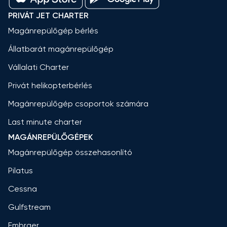
PRIVÁT JET CHARTER
Magánrepülőgép bérlés
Állatbarát magánrepülőgép
Vállalati Charter
Privát helikopterbérlés
Magánrepülőgép csoportok számára
Last minute charter
MAGÁNREPÜLŐGÉPEK
Magánrepülőgép összehasonlító
Pilatus
Cessna
Gulfstream
Embraer