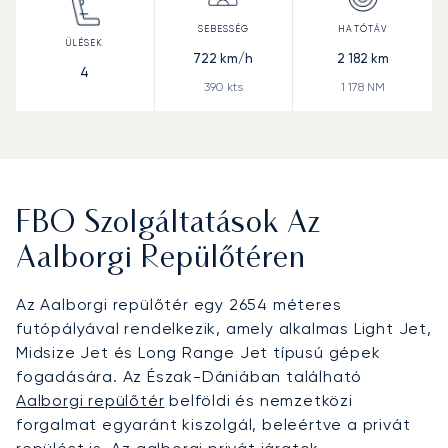
722
km/h
2 182
km
4
390
kts
1 178
NM
FBO Szolgáltatások Az
Aalborgi Repülőtéren
Az Aalborgi repülőtér egy 2654 méteres
futópályával rendelkezik, amely alkalmas Light Jet,
Midsize Jet és Long Range Jet típusú gépek
fogadására. Az Észak-Dániában található
Aalborgi repülőtér
belföldi és nemzetközi
forgalmat egyaránt kiszolgál, beleértve a privát