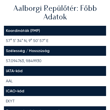
Aalborgi Repülőtér: Főbb
Adatok
Koordináták (FMP)
57° 5′ 34″ N, 9° 50′ 57″ E
Szélesség / Hosszúság
57.094763, 9.849930
IATA-kód
AAL
ICAO-kód
EKYT