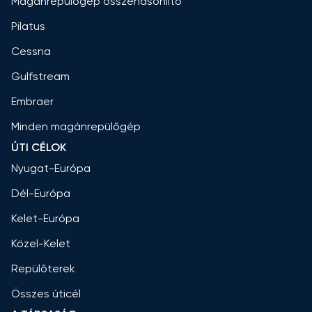
Magánrepülőgép összehasonlító
Pilatus
Cessna
Gulfstream
Embraer
Minden magánrepülőgép
ÚTI CÉLOK
Nyugat-Európa
Dél-Európa
Kelet-Európa
Közel-Kelet
Repülőterek
Összes úticél