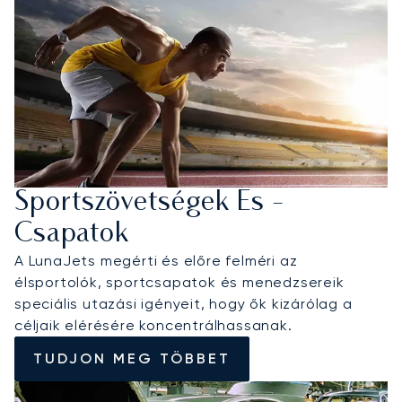
Sportszövetségek És -
Csapatok
A LunaJets megérti és előre felméri az
élsportolók, sportcsapatok és menedzsereik
speciális utazási igényeit, hogy ők kizárólag a
céljaik elérésére koncentrálhassanak.
TUDJON MEG TÖBBET