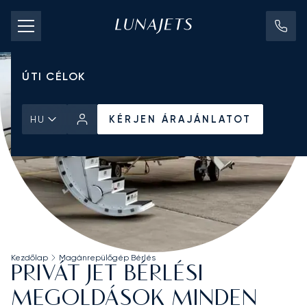
CHARTER ÁRAK
MAGÁNREPÜLŐGÉPEK
ÚTI CÉLOK
KÉRJEN ÁRAJÁNLATOT
HU
Kezdőlap
Magánrepülőgép Bérlés
PRIVÁT JET BÉRLÉSI
MEGOLDÁSOK MINDEN