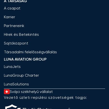
A TÁRSASÁG
A csapat
Karrier
Partnereink
Hírek és Betekintés
Sajtóközpont
Társadalmi felelősségvállalás
LUNA AVIATION GROUP
LunaJets
LunaGroup Charter
LunaSolutions
Svájci székhelyű vállalat
Vezető üzleti repülési szövetségek tagja: