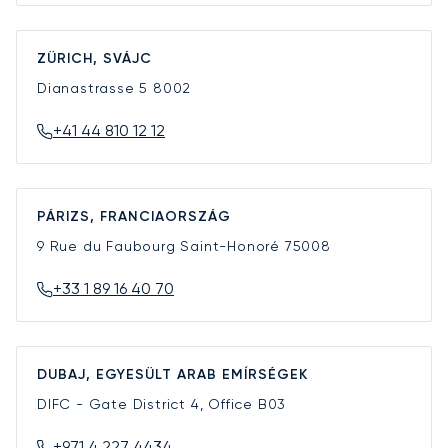
ZÜRICH, SVÁJC
Dianastrasse 5
8002
+41 44 810 12 12
PÁRIZS, FRANCIAORSZÁG
9 Rue du Faubourg Saint-Honoré
75008
+33 1 89 16 40 70
DUBAJ, EGYESÜLT ARAB EMÍRSÉGEK
DIFC - Gate District 4, Office B03
+971 4 227 4434