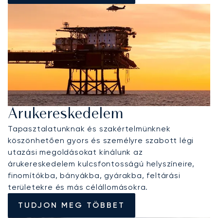
Árukereskedelem
Tapasztalatunknak és szakértelmünknek
köszönhetően gyors és személyre szabott légi
utazási megoldásokat kínálunk az
árukereskedelem kulcsfontosságú helyszíneire,
finomítókba, bányákba, gyárakba, feltárási
területekre és más célállomásokra.
TUDJON MEG TÖBBET