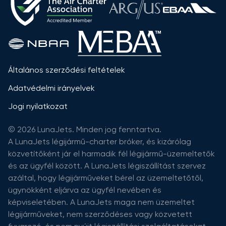
Általános szerződési feltételek
Adatvédelmi irányelvek
Jogi nyilatkozat
© 2026 LunaJets. Minden jog fenntartva.
A LunaJets légijármű-charter bróker, és kizárólag
közvetítőként jár el harmadik fél légijármű-üzemeltetők
és az ügyfél között. A LunaJets légiszállítást szervez
azáltal, hogy légijárműveket bérel az üzemeltetőtől,
ügynökként eljárva az ügyfél nevében és
képviseletében. A LunaJets maga nem üzemeltet
légijárműveket, nem szerződéses vagy közvetett