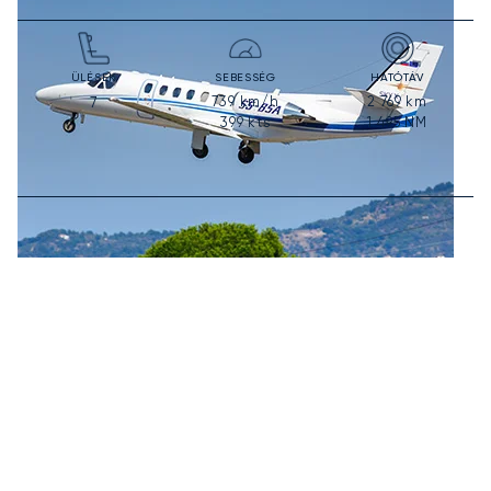
ÜLÉSEK
SEBESSÉG
HATÓTÁV
739
km/h
2 769
km
7
399
kts
1 495
NM