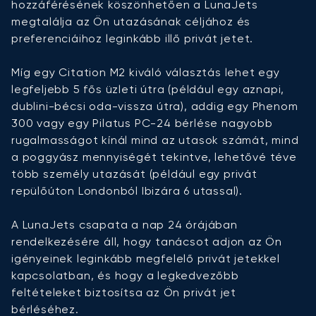
hozzáférésének köszönhetően a LunaJets
megtalálja az Ön utazásának céljához és
preferenciáihoz leginkább illő privát jetet.
Míg egy Citation M2 kiváló választás lehet egy
legfeljebb 5 fős üzleti útra (például egy aznapi,
dublini-bécsi oda-vissza útra), addig egy Phenom
300 vagy egy Pilatus PC-24 bérlése nagyobb
rugalmasságot kínál mind az utasok számát, mind
a poggyász mennyiségét tekintve, lehetővé téve
több személy utazását (például egy privát
repülőúton Londonból Ibizára 6 utassal).
A LunaJets csapata a nap 24 órájában
rendelkezésére áll, hogy tanácsot adjon az Ön
igényeinek leginkább megfelelő privát jetekkel
kapcsolatban, és hogy a legkedvezőbb
feltételeket biztosítsa az Ön privát jet
bérléséhez.