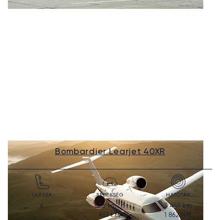
Bombardier Learjet 40XR
ÜLÉSEK
SEBESSÉG
HATÓTÁV
835
km/h
3 449
km
6
451
kts
1 862
NM