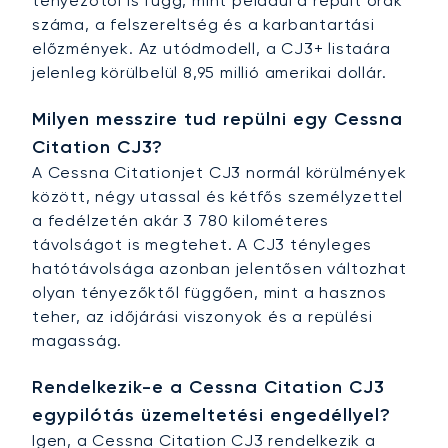
tényezőtől is függ, mint például a repült órák
száma, a felszereltség és a karbantartási
előzmények. Az utódmodell, a CJ3+ listaára
jelenleg körülbelül 8,95 millió amerikai dollár.
Milyen messzire tud repülni egy Cessna
Citation CJ3?
A Cessna Citationjet CJ3 normál körülmények
között, négy utassal és kétfős személyzettel
a fedélzetén akár 3 780 kilométeres
távolságot is megtehet. A CJ3 tényleges
hatótávolsága azonban jelentősen változhat
olyan tényezőktől függően, mint a hasznos
teher, az időjárási viszonyok és a repülési
magasság.
Rendelkezik-e a Cessna Citation CJ3
egypilótás üzemeltetési engedéllyel?
Igen, a Cessna Citation CJ3 rendelkezik a