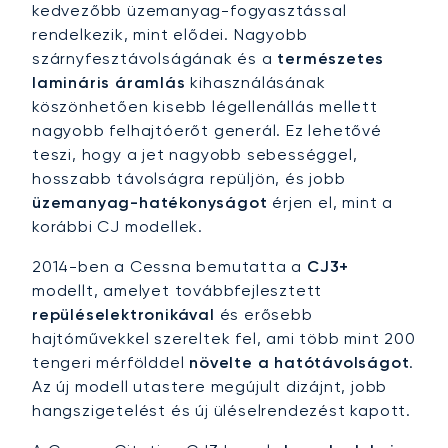
kedvezőbb üzemanyag-fogyasztással
rendelkezik, mint elődei. Nagyobb
szárnyfesztávolságának és a
természetes
lamináris áramlás
kihasználásának
köszönhetően kisebb légellenállás mellett
nagyobb felhajtóerőt generál. Ez lehetővé
teszi, hogy a jet nagyobb sebességgel,
hosszabb távolságra repüljön, és jobb
üzemanyag-hatékonyságot
érjen el, mint a
korábbi CJ modellek.
2014-ben a Cessna bemutatta a
CJ3+
modellt, amelyet továbbfejlesztett
repüléselektronikával
és erősebb
hajtóművekkel szereltek fel, ami több mint 200
tengeri mérfölddel
növelte a hatótávolságot
.
Az új modell utastere megújult dizájnt, jobb
hangszigetelést és új üléselrendezést kapott.