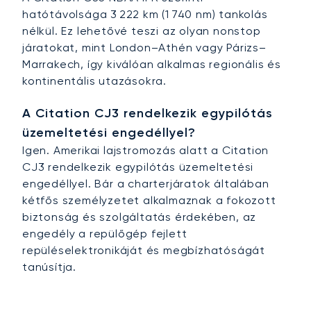
hatótávolsága 3 222 km (1 740 nm) tankolás
nélkül. Ez lehetővé teszi az olyan nonstop
járatokat, mint London–Athén vagy Párizs–
Marrakech, így kiválóan alkalmas regionális és
kontinentális utazásokra.
A Citation CJ3 rendelkezik egypilótás
üzemeltetési engedéllyel?
Igen. Amerikai lajstromozás alatt a Citation
CJ3 rendelkezik egypilótás üzemeltetési
engedéllyel. Bár a charterjáratok általában
kétfős személyzetet alkalmaznak a fokozott
biztonság és szolgáltatás érdekében, az
engedély a repülőgép fejlett
repüléselektronikáját és megbízhatóságát
tanúsítja.