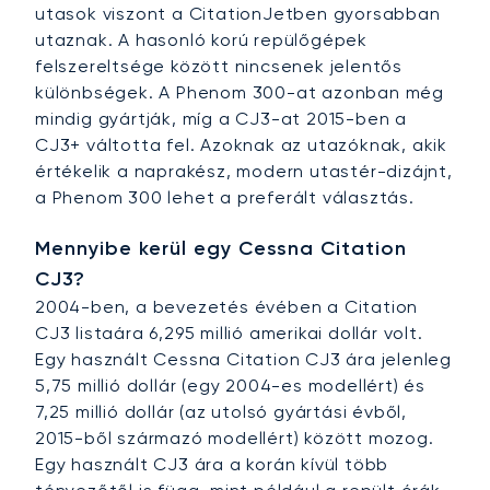
utasok viszont a CitationJetben gyorsabban
utaznak. A hasonló korú repülőgépek
felszereltsége között nincsenek jelentős
különbségek. A Phenom 300-at azonban még
mindig gyártják, míg a CJ3-at 2015-ben a
CJ3+ váltotta fel. Azoknak az utazóknak, akik
értékelik a naprakész, modern utastér-dizájnt,
a Phenom 300 lehet a preferált választás.
Mennyibe kerül egy Cessna Citation
CJ3?
2004-ben, a bevezetés évében a Citation
CJ3 listaára 6,295 millió amerikai dollár volt.
Egy használt Cessna Citation CJ3 ára jelenleg
5,75 millió dollár (egy 2004-es modellért) és
7,25 millió dollár (az utolsó gyártási évből,
2015-ből származó modellért) között mozog.
Egy használt CJ3 ára a korán kívül több