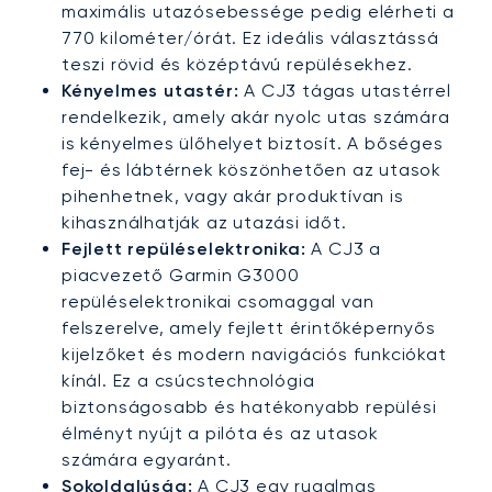
maximális utazósebessége pedig elérheti a
770 kilométer/órát. Ez ideális választássá
teszi rövid és középtávú repülésekhez.
Kényelmes utastér:
A CJ3 tágas utastérrel
rendelkezik, amely akár nyolc utas számára
is kényelmes ülőhelyet biztosít. A bőséges
fej- és lábtérnek köszönhetően az utasok
pihenhetnek, vagy akár produktívan is
kihasználhatják az utazási időt.
Fejlett repüléselektronika:
A CJ3 a
piacvezető Garmin G3000
repüléselektronikai csomaggal van
felszerelve, amely fejlett érintőképernyős
kijelzőket és modern navigációs funkciókat
kínál. Ez a csúcstechnológia
biztonságosabb és hatékonyabb repülési
élményt nyújt a pilóta és az utasok
számára egyaránt.
Sokoldalúság:
A CJ3 egy rugalmas