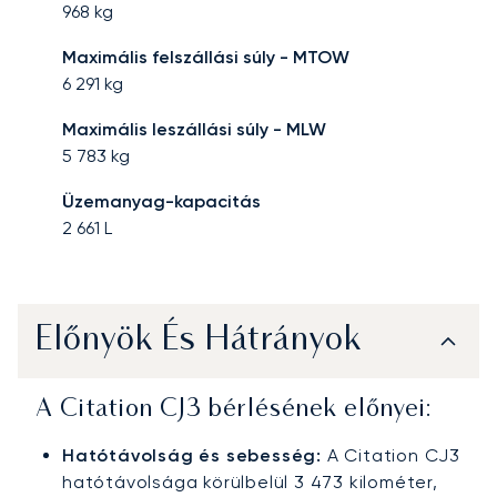
968
kg
Maximális felszállási súly - MTOW
6 291
kg
Maximális leszállási súly - MLW
5 783
kg
Üzemanyag-kapacitás
2 661
L
Előnyök És Hátrányok
A Citation CJ3 bérlésének előnyei:
Hatótávolság és sebesség:
A Citation CJ3
hatótávolsága körülbelül 3 473 kilométer,