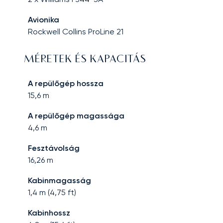
Avionika
Rockwell Collins ProLine 21
MÉRETEK ÉS KAPACITÁS
A repülőgép hossza
15,6
m
A repülőgép magassága
4,6
m
Fesztávolság
16,26
m
Kabinmagasság
1,4
m (
4,75
ft)
Kabinhossz