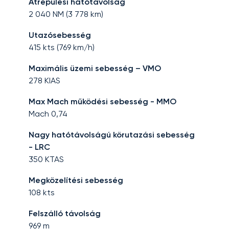
Átrepülési hatótávolság
2 040
NM (
3 778
km)
Utazósebesség
415
kts (
769
km/h)
Maximális üzemi sebesség – VMO
278
KIAS
Max Mach működési sebesség - MMO
Mach
0,74
Nagy hatótávolságú körutazási sebesség
- LRC
350
KTAS
Megközelítési sebesség
108
kts
Felszálló távolság
969
m