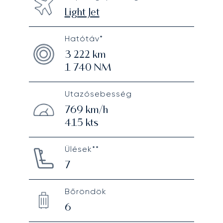
Light Jet
Hatótáv*
3 222
km
1 740
NM
Utazósebesség
769
km/h
415
kts
Ülések**
7
Bőröndök
6