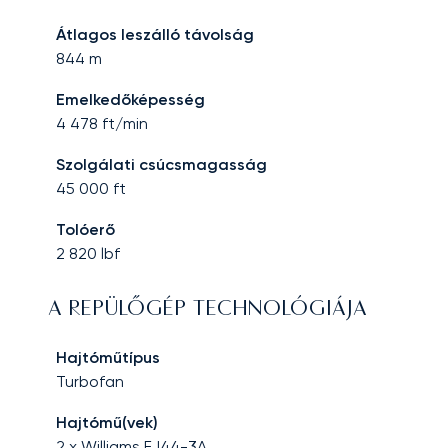
Átlagos leszálló távolság
844
m
Emelkedőképesség
4 478
ft/min
Szolgálati csúcsmagasság
45 000
ft
Tolóerő
2 820
lbf
A REPÜLŐGÉP TECHNOLÓGIÁJA
Hajtóműtípus
Turbofan
Hajtómű(vek)
2 x Williams FJ44-3A