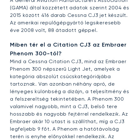
A General Aviation Manufacturers Association
(GAMA) által közzétett adatok szerint 2004 és
2015 között 416 darab Cessna CJ3 jet készült.
Az amerikai repülőgépgyártó legsikeresebb
éve 2008 volt, 88 átadott géppel.
Miben tér el a Citation CJ3 az Embraer
Phenom 300-tól?
Mind a Cessna Citation CJ3, mind az Embraer
Phenom 300 népszerű Light Jet, amelyek a
kategória abszolút csúcskategóriájába
tartoznak. Van azonban néhány apró, de
lényeges különbség a dizájn, a teljesítmény és
a felszereltség tekintetében. A Phenom 300
valamivel nagyobb, mint a CJ3, belső tere
hosszabb és nagyobb fejtérrel rendelkezik. Az
Embraer akár 10 utast is szállíthat, míg a CJ3
legfeljebb 9 főt. A Phenom a hatótávolság
terén is enyhe előnyökkel rendelkezik. Az