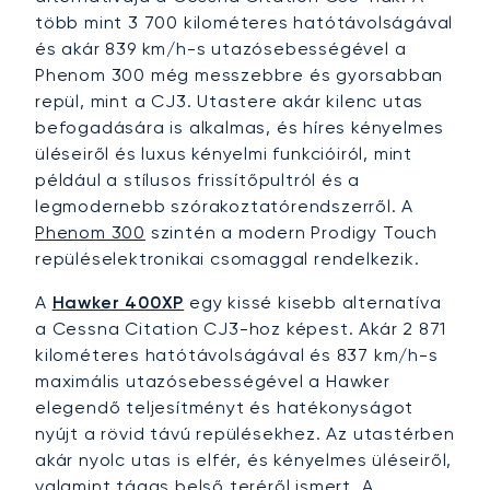
több mint 3 700 kilométeres hatótávolságával
és akár 839 km/h-s utazósebességével a
Phenom 300 még messzebbre és gyorsabban
repül, mint a CJ3. Utastere akár kilenc utas
befogadására is alkalmas, és híres kényelmes
üléseiről és luxus kényelmi funkcióiról, mint
például a stílusos frissítőpultról és a
legmodernebb szórakoztatórendszerről. A
Phenom 300
szintén a modern Prodigy Touch
repüléselektronikai csomaggal rendelkezik.
A
Hawker 400XP
egy kissé kisebb alternatíva
a Cessna Citation CJ3-hoz képest. Akár 2 871
kilométeres hatótávolságával és 837 km/h-s
maximális utazósebességével a Hawker
elegendő teljesítményt és hatékonyságot
nyújt a rövid távú repülésekhez. Az utastérben
akár nyolc utas is elfér, és kényelmes üléseiről,
valamint tágas belső teréről ismert. A