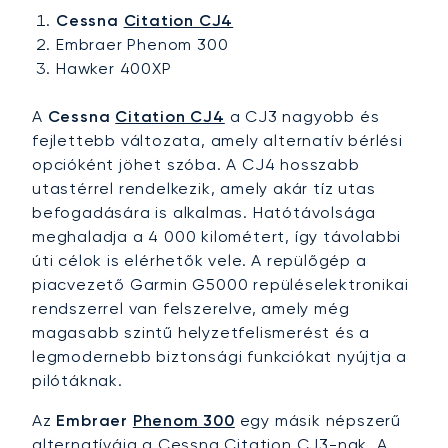
Cessna
Citation CJ4
Embraer Phenom 300
Hawker 400XP
A
Cessna
Citation CJ4
a CJ3 nagyobb és
fejlettebb változata, amely alternatív bérlési
opcióként jöhet szóba. A CJ4 hosszabb
utastérrel rendelkezik, amely akár tíz utas
befogadására is alkalmas. Hatótávolsága
meghaladja a 4 000 kilométert, így távolabbi
úti célok is elérhetők vele. A repülőgép a
piacvezető Garmin G5000 repüléselektronikai
rendszerrel van felszerelve, amely még
magasabb szintű helyzetfelismerést és a
legmodernebb biztonsági funkciókat nyújtja a
pilótáknak.
Az
Embraer
Phenom 300
egy másik népszerű
alternatívája a Cessna Citation CJ3-nak. A