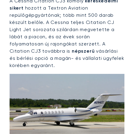
A Cessna Citation CJ3 komoly
kereskedelmi
sikert
hozott a Textron Aviation
repülőgépgyártónak; több mint 500 darab
készült belőle. A Cessna teljes Citation CJ
Light Jet sorozata szilárdan megvetette a
lábát a piacon, és az évek során
folyamatosan új rajongókat szerzett. A
Citation CJ3 továbbra is
népszerű
vásárlási
és bérlési opció a magán- és vállalati ügyfelek
körében egyaránt.