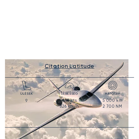
Citation Latitude
ÜLÉSEK
SEBESSÉG
HATÓTÁV
446
kts
5 000
km
9
826
km/h
2 700
NM