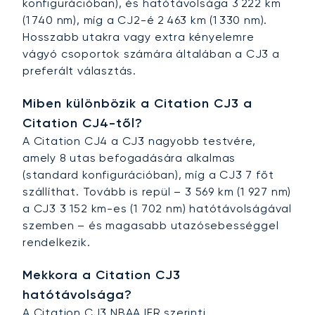
konfigurációban), és hatótávolsága 3 222 km
(1 740 nm), míg a CJ2-é 2 463 km (1 330 nm).
Hosszabb utakra vagy extra kényelemre
vágyó csoportok számára általában a CJ3 a
preferált választás.
Miben különbözik a Citation CJ3 a
Citation CJ4-től?
A Citation CJ4 a CJ3 nagyobb testvére,
amely 8 utas befogadására alkalmas
(standard konfigurációban), míg a CJ3 7 főt
szállíthat. Tovább is repül – 3 569 km (1 927 nm)
a CJ3 3 152 km-es (1 702 nm) hatótávolságával
szemben – és magasabb utazósebességgel
rendelkezik.
Mekkora a Citation CJ3
hatótávolsága?
A Citation CJ3 NBAA IFR szerinti