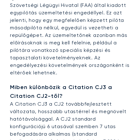
Szövetségi Légügyi Hivatal (FAA) által kiadott
egypilótás üzemeltetési engedéllyel. Ez azt
jelenti, hogy egy megfelelően képzett pilóta
másodpilóta nélkül, egyedül is vezetheti a
repülőgépet. Az üzemeltetőnek azonban más
előírásoknak is meg kell felelnie, például a
pilótára vonatkozó speciális képzési és
tapasztalati követelményeknek. Az
engedélyezési követelmények országonként is
eltérőek lehetnek.
Miben különbözik a Citation CJ3 a
Citation CJ2-től?
A Citation CJ3 a CJ2 továbbfejlesztett
változata, hosszabb utastérrel és megnövelt
hatótávolsággal. A CJ2 standard
konfigurációjú 6 utasával szemben 7 utas
befogadására alkalmas (standard