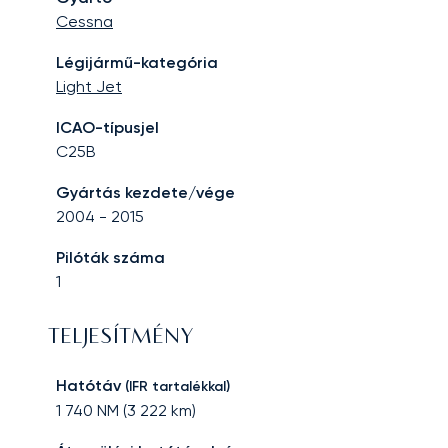
Cessna
Légijármű-kategória
Light Jet
ICAO-típusjel
C25B
Gyártás kezdete/vége
2004
-
2015
Pilóták száma
1
TELJESÍTMÉNY
Hatótáv
(IFR tartalékkal)
1 740
NM (
3 222
km)