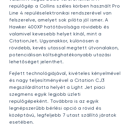
repülőgép a Collins széles körben használt Pro
Line 4 repüléselektronikai rendszerével van
felszerelve, amelyet sok pilóta jól ismer. A
Hawker 400XP hatótávolsága rövidebb és
valamivel kevesebb helyet kínál, mint a
CitationJet. Ugyanakkor, különösen a
rövidebb, kevés utassal megtett útvonalakon,
potenciálisan költséghatékonyabb utazási
lehetőséget jelenthet.
Fejlett technológiájával, kivételes kényelmével
és nagy teljesítményével a Citation CJ3
megszilárdította helyét a Light Jet piaci
szegmens egyik legjobb üzleti
repülőgépeként. Továbbra is az egyik
legnépszerűbb bérlési opció a rövid és
középtávú, legfeljebb 7 utast szállító járatok
esetében.