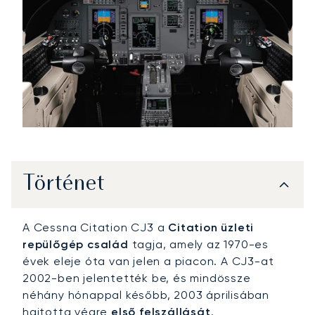
Történet
A Cessna Citation CJ3 a
Citation üzleti
repülőgép család
tagja, amely az 1970-es
évek eleje óta van jelen a piacon. A CJ3-at
2002-ben jelentették be, és mindössze
néhány hónappal később, 2003 áprilisában
hajtotta végre
első felszállását
.