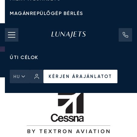
MAGÁNREPÜLŐGÉP BÉRLÉS
CHARTER ÁRAK
MAGÁNREPÜLŐGÉPEK
ÚTI CÉLOK
Kezdőlap
Minden Magánrepülőgép
Cessna
Citation CJ3
KÉRJEN ÁRAJÁNLATOT
KÉRJEN ÁRAJÁNLATOT
HU