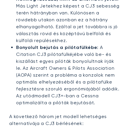
Más Light Jetekhez képest a CJ3 sebesség
terén hátrányban van. Különösen a
rövidebb utakon azonban ez a hátrány
elhanyagolható. Ezáltal a jet továbbra is jó
választás rövid és középtávú belföldi és
külföldi repülésekhez.
Bonyolult bejutás a pilótafülkébe:
A
Citation CJ3 pilótafülkéjébe való be- és
kiszállást egyes pilóták bonyolultnak írják
le. Az Aircraft Owners & Pilots Association
(AOPA) szerint a probléma a konzolok nem
optimális elhelyezéséből és a pilótafülke
fejlesztésre szoruló ergonómiájából adódik.
Az utódmodell CJ3+-ban a Cessna
optimalizálta a pilóták bejutását.
A következő három jet modell lehetséges
alternatívája a CJ3 bérlésének: