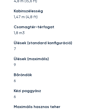
4,8
m (
15,6
ft)
Kabinszélesség
1,47
m (
4,8
ft)
Csomagtér-térfogat
1,8
m3
Ülések (standard konfiguráció)
7
Ülések (maximális)
9
Bőröndök
6
Kézi poggyász
6
Maximális hasznos teher