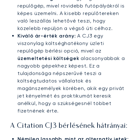
repülőgép, mivel rövidebb futópályákról is
képes üzemelni. A kisebb repülőtereken
való leszállás lehetővé teszi, hogy
közelebb repüljön a végső úti célhoz.
Kiváló ár-érték arány:
A CJ3 egy
viszonylag költséghatékony üzleti
repülőgép bérlési opció, mivel az
üzemeltetési költségek
alacsonyabbak a
nagyobb gépekhez képest. Ez a
tulajdonsága népszerűvé teszi a
költségtudatos vállalatok és
magánszemélyek körében, akik egy privát
jet kényelmét és praktikumát keresik
anélkül, hogy a szükségesnél többet
fizetnének érte.
A Citation CJ3 bérlésének hátrányai:
Némileg lassabb, mint az alternatív jetek: