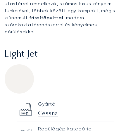
utastérrel rendelkezik, számos luxus kényelmi
funkcióval, többek között egy kompakt, mégis
kifinomult
frissítőpulttal
, modern
szórakoztatórendszerrel és kényelmes
bőrülésekkel.
Light Jet
Cessna Citation CJ3
Specification
Value
Gyártó
Technical specifications
Cessna
Repülőgép kategória