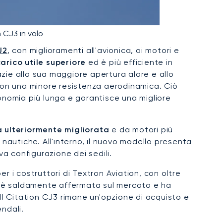
n CJ3 in volo
J2
, con miglioramenti all'avionica, ai motori e
arico utile superiore
ed è più efficiente in
zie alla sua maggiore apertura alare e allo
con una minore resistenza aerodinamica. Ciò
tonomia più lunga e garantisce una migliore
a ulteriormente migliorata
e da motori più
 nautiche. All'interno, il nuovo modello presenta
a configurazione dei sedili.
er i costruttori di Textron Aviation, con oltre
sna è saldamente affermata sul mercato e ha
l Citation CJ3 rimane un'opzione di acquisto e
endali.