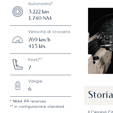
Autonomia*
3.222
km
1.740
NM
Velocità di crociera
769
km/h
415
kts
Posti**
7
Valigie
6
Stori
* NBAA IFR reserves
** in configurazione standard
Il Cessna C