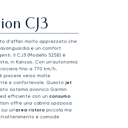
ion CJ3
ato d'affari molto apprezzato che
ll'avanguardia e un comfort
enti. Il CJ3 (Modello 525B) è
ita, in Kansas. Con un'autonomia
 crociera fino a 770 km/h,
di piacere verso molte
iente e confortevole. Questo
jet
ato sistema avionico Garmin
 ed efficiente con un
consumo
itation offre una cabina spaziosa
 cui un'
area ristoro
piccola ma
 intrattenimento e comode