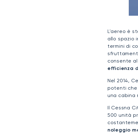
L'aereo è s
allo spazio
termini di c
sfruttamen
consente al 
efficienza 
Nel 2014, Ce
potenti che
una cabina r
Il Cessna C
500 unità pr
costantemen
noleggio m