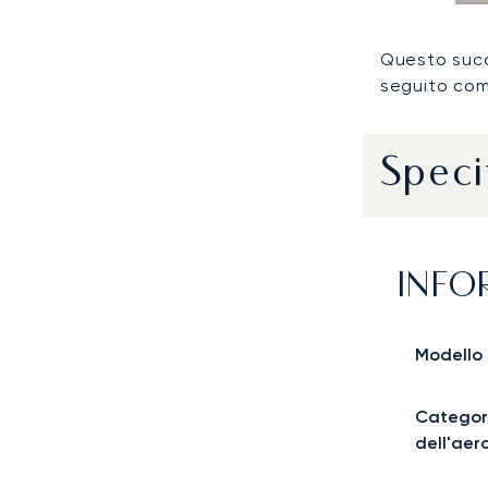
Questo succ
seguito co
Speci
INFO
Modello
Categor
dell'aer