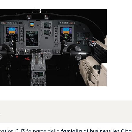
a
itation CJ3 fa parte della
famiglia di business jet Cita