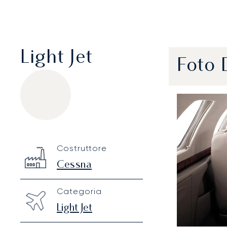
Light Jet
Foto 
Cessna Citation CJ3
Specification
Value
Costruttore
Technical specifications
Cessna
Categoria
Light Jet