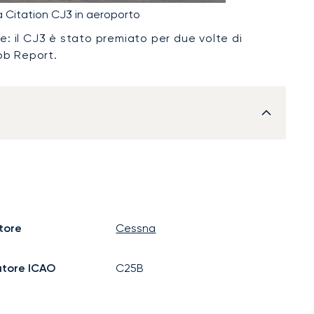
a Citation CJ3 in aeroporto
: il CJ3 è stato premiato per due volte di
bb Report.
tore
Cessna
atore ICAO
C25B