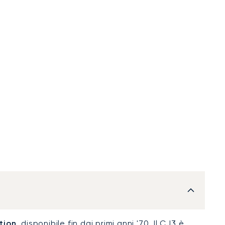
tion
, disponibile fin dai primi anni '70. Il CJ3 è