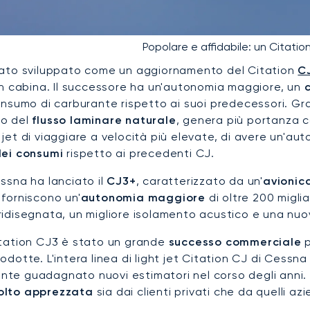
Popolare e affidabile: un Citatio
tato sviluppato come un aggiornamento del Citation
C
 in cabina. Il successore ha un'autonomia maggiore, un
c
onsumo di carburante rispetto ai suoi predecessori. Gra
to del
flusso laminare naturale
, genera più portanza 
jet di viaggiare a velocità più elevate, di avere un'au
dei consumi
rispetto ai precedenti CJ.
ssna ha lanciato il
CJ3+
, caratterizzato da un'
avionic
 forniscono un'
autonomia maggiore
di oltre 200 miglia
idisegnata, un migliore isolamento acustico e una nuov
itation CJ3 è stato un grande
successo commerciale
p
odotte. L'intera linea di light jet Citation CJ di Ces
te guadagnato nuovi estimatori nel corso degli anni. I
olto apprezzata
sia dai clienti privati che da quelli azi