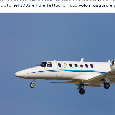
ciato nel 2002 e ha effettuato il suo
volo inaugurale
p