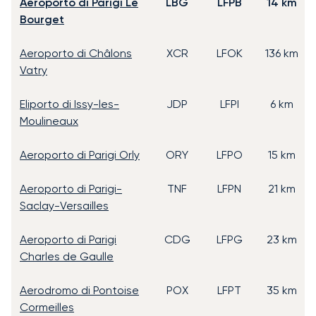
Aeroporto di Parigi Le
LBG
LFPB
14 km
Bourget
Aeroporto di Châlons
XCR
LFOK
136 km
Vatry
Eliporto di Issy-les-
JDP
LFPI
6 km
Moulineaux
Aeroporto di Parigi Orly
ORY
LFPO
15 km
Aeroporto di Parigi-
TNF
LFPN
21 km
Saclay-Versailles
Aeroporto di Parigi
CDG
LFPG
23 km
Charles de Gaulle
Aerodromo di Pontoise
POX
LFPT
35 km
Cormeilles