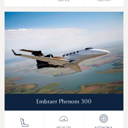
280
kts
1.803
NM
Embraer Phenom 300