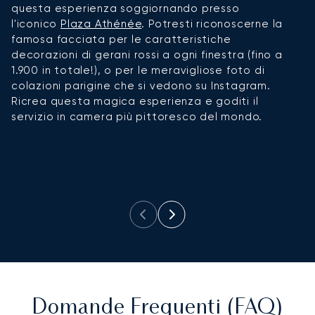
questa esperienza soggiornando presso
ac
l'iconico
Plaza Athénée
. Potresti riconoscerne la
ri
famosa facciata per le caratteristiche
co
decorazioni di gerani rossi a ogni finestra (fino a
tr
1.900 in totale!), o per le meravigliose foto di
pe
colazioni parigine che si vedono su Instagram.
A
Ricrea questa magica esperienza e goditi il
s
servizio in camera più pittoresco del mondo.
s
da
in
Su
p
Domande Frequenti (FAQ)