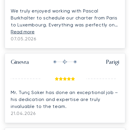
We truly enjoyed working with Pascal
Burkhalter to schedule our charter from Paris
to Luxembourg. Everything was perfectly on-
time. We look forward to using Luna Jets for
Read more
more charters this summer! Highly
07.05.2026
recommend Luna Jets!
Ginevra
Parigi
Mr. Tunç Soker has done an exceptional job –
his dedication and expertise are truly
invaluable to the team.
21.04.2026