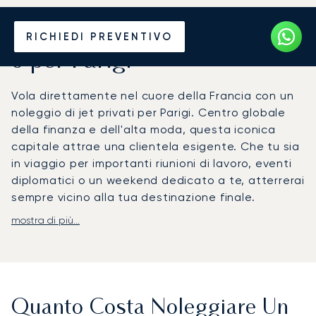
Noleggia un Jet Privato da
RICHIEDI PREVENTIVO
o per Parigi
Vola direttamente nel cuore della Francia con un
noleggio di jet privati per Parigi. Centro globale
della finanza e dell'alta moda, questa iconica
capitale attrae una clientela esigente. Che tu sia
in viaggio per importanti riunioni di lavoro, eventi
diplomatici o un weekend dedicato a te, atterrerai
sempre vicino alla tua destinazione finale.
mostra di più...
Vuoi arrivare in elicottero vicino alla Torre Eiffel?
Organizziamo il viaggio interamente secondo il
tuo itinerario, offrendoti la massima flessibilità.
Questa pianificazione meticolosa ti assicura un
volo rigenerante, preparandoti a un arrivo rapido
Quanto Costa Noleggiare Un
e discreto all'
aeroporto di Parigi-Le Bourget
, l'hub