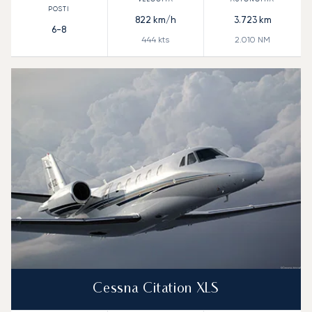
822
km/h
3.723
km
6-8
444
kts
2.010
NM
Cessna Citation XLS