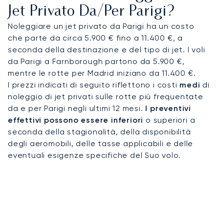
della città dedicato all'aviazione privata.
Jet Privato Da/per Parigi?
Noleggiare un jet privato da Parigi ha un costo
Il nostro impegno per l'eccellenza operativa è
che parte da circa 5.900 € fino a 11.400 €, a
supportato da un team di specialisti autorizzati
seconda della destinazione e del tipo di jet. I voli
nel dispacciamento dei voli, disponibile 24h, 7
da Parigi a Farnborough partono da 5.900 €,
giorni su 7, che monitora e ottimizza in modo
mentre le rotte per Madrid iniziano da 11.400 €.
proattivo ogni rotta di volo. Questo ti offre la
I prezzi indicati di seguito riflettono i costi
medi
di
totale tranquillità, sapendo che il tuo viaggio
noleggio di jet privati sulle rotte più frequentate
verso la capitale francese è gestito con cura
da e per Parigi negli ultimi 12 mesi.
I preventivi
meticolosa e professionalità dall'inizio alla fine.
effettivi possono essere inferiori
o superiori a
seconda della stagionalità, della disponibilità
degli aeromobili, delle tasse applicabili e delle
eventuali esigenze specifiche del Suo volo.