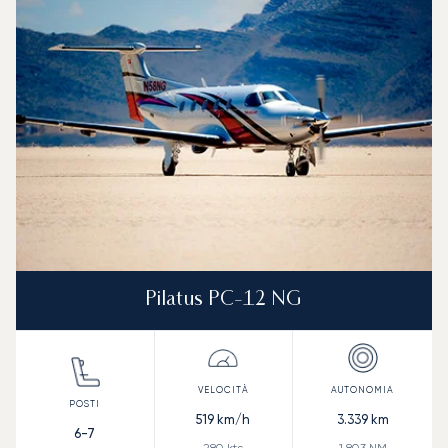
Velocità (km/h)
Velocità (nodi)
Autonomia (
Autonomia (NM)
Pilatus PC-12 NG
519
km/h
3.339
km
6-7