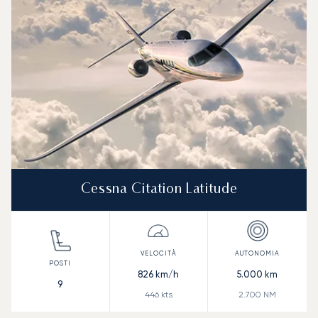
Cessna Citation Latitude
826
km/h
5.000
km
9
446
kts
2.700
NM