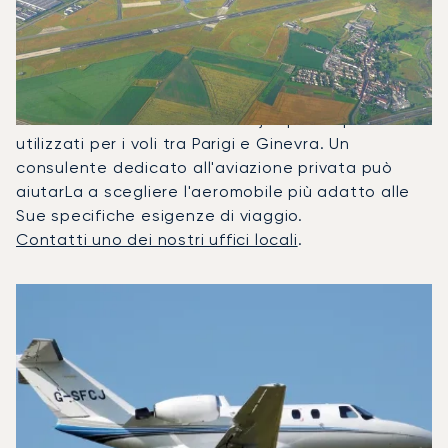
Frequentemente Tra Ginevra E
Parigi?
Nel 2025, il Citation CJ1, il Beechjet 400A e il
Citation Latitude sono stati i jet privati più
utilizzati per i voli tra Parigi e Ginevra. Un
consulente dedicato all'aviazione privata può
aiutarLa a scegliere l'aeromobile più adatto alle
Sue specifiche esigenze di viaggio.
Contatti uno dei nostri uffici locali
.
I 3 modelli di aeromobile più utilizzati per numero di movime
Foto dell'aeromobile
Modello di aeromobile
Posti
Velocità (km/h)
Velocità (nodi)
Autonomia (
Autonomia (NM)