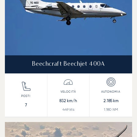
Beechcraft Beechjet 400A
832
km/h
2.185
km
7
449
kts
1.180
NM