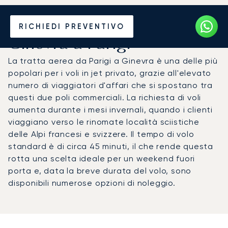
Noleggia un Jet Privato da
RICHIEDI PREVENTIVO
Ginevra a Parigi
La tratta aerea da Parigi a Ginevra è una delle più
popolari per i voli in jet privato, grazie all'elevato
numero di viaggiatori d'affari che si spostano tra
questi due poli commerciali. La richiesta di voli
aumenta durante i mesi invernali, quando i clienti
viaggiano verso le rinomate località sciistiche
delle Alpi francesi e svizzere. Il tempo di volo
standard è di circa 45 minuti, il che rende questa
rotta una scelta ideale per un weekend fuori
porta e, data la breve durata del volo, sono
disponibili numerose opzioni di noleggio.