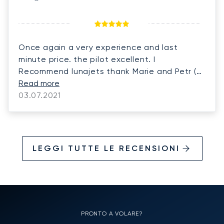
Once again a very experience and last
minute price. the pilot excellent. I
Recommend lunajets thank Marie and Petr (
flight Paris Geneva this sunday)
Read more
03.07.2021
LEGGI TUTTE LE RECENSIONI
PRONTO A VOLARE?