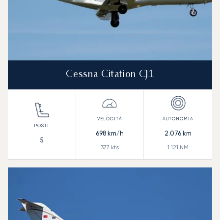
Cessna Citation CJ1
698
km/h
2.076
km
5
377
kts
1.121
NM