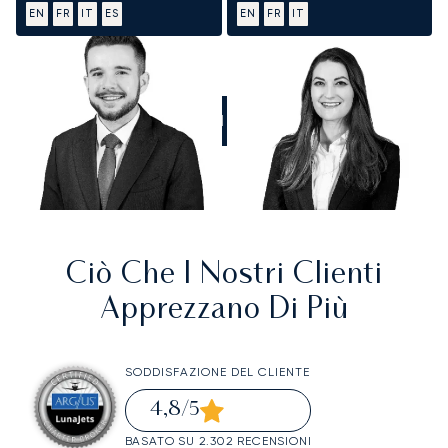
EN
FR
IT
ES
EN
FR
IT
CHIAMATECI
Ciò Che I Nostri Clienti
Apprezzano Di Più
SODDISFAZIONE DEL CLIENTE
4,8
/5
BASATO SU 2.302 RECENSIONI