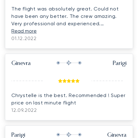
The flight was absolutely great. Could not
have been any better. The crew amazing.
Very professional and experienced.
Congratulations to Petr, the captain and co-
Read more
pilot. I had never experienced such a smooth
01.12.2022
landing !! Amazing!
Ginevra
Parigi
Chrystelle is the best. Recommended ! Super
price on last minute flight
12.09.2022
Parigi
Ginevra