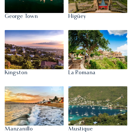
George Town
Higüey
Kingston
La Romana
Manzanillo
Mustique