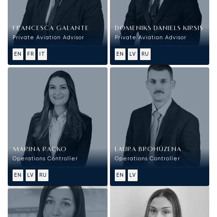
FRANCESCA GALANTE
DOMENIKS DANIELS KIRSIS
Private Aviation Advisor
Private Aviation Advisor
EN
FR
IT
EN
LV
RU
MARINA RACKO
LAURA BROHŪZENA
Operations Controller
Operations Controller
EN
LV
RU
EN
LV