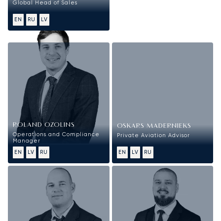
Global Head of Sales
EN
RU
LV
Vendite
ROLAND OZOLINS
OSKARS MADERNIEKS
Operations and Compliance
Private Aviation Advisor
Manager
EN
LV
RU
EN
LV
RU