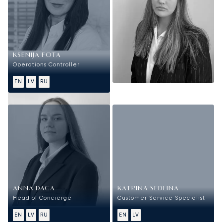
KSENIJA FOTA
Operations Controller
EN
LV
RU
Concierge
ANNA DACA
KATRINA SEDLINA
Head of Concierge
Customer Service Specialist
EN
LV
RU
EN
LV