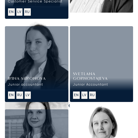
Customer Service Specialist
EN
LV
RU
Finanza
SVETLANA
IRINA MIRONOVA
GORNOSTAJEVA
Junior accountant
Junior Accountant
EN
RU
LV
EN
LV
RU
Risorse Umane, Legale e Amministrazione