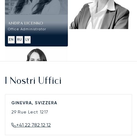
ANDRA LICENKO
Office Administrator
EN
RU
LV
I Nostri Uffici
GINEVRA, SVIZZERA
29 Rue Lect
1217
+41 22 782 12 12