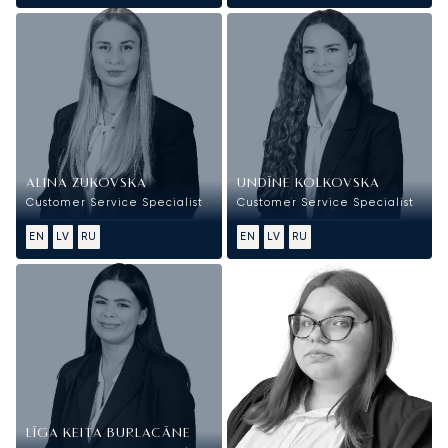
ALINA ZUKOVSKA
UNDĪNE KOLKOVSKA
Customer Service Specialist
Customer Service Specialist
EN
LV
RU
EN
LV
RU
LĪGA KEITA BURLACĀNE