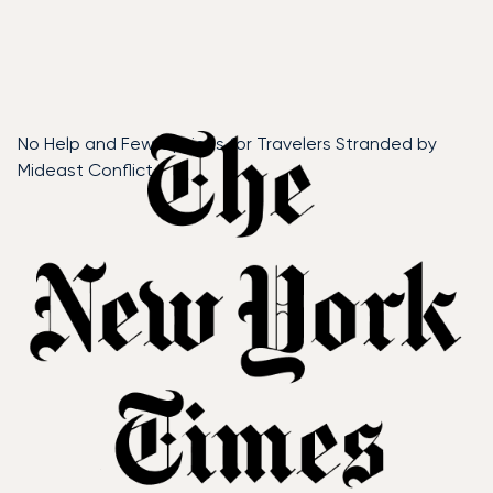
No Help and Few Options for Travelers Stranded by
Mideast Conflict