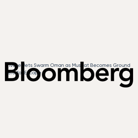
Private Jets Swarm Oman as Muscat Becomes Ground
Zero for Escape