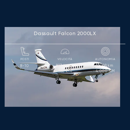
Dassault Falcon 2000LX
POSTI
VELOCITÀ
AUTONOMIA
893
km/h
7.408
km
8-10
482
kts
4.000
NM