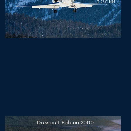
481
kts
3.230
NM
Dassault Falcon 2000