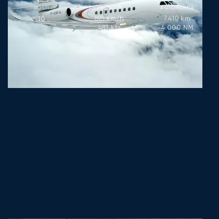
POSTI
VELOCITÀ
AUTONOMIA
895
km/h
7.410
km
10
483
kts
4.000
NM