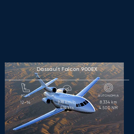
Dassault Falcon 900EX
POSTI
VELOCITÀ
AUTONOMIA
878
km/h
8.334
km
12-14
474
kts
4.500
NM