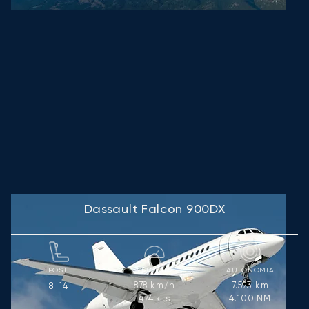
Dassault Falcon 900DX
POSTI
VELOCITÀ
AUTONOMIA
878
km/h
7.593
km
8-14
474
kts
4.100
NM