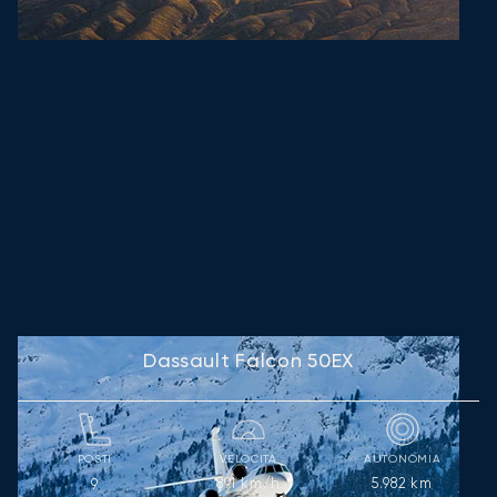
Dassault Falcon 50EX
POSTI
VELOCITÀ
AUTONOMIA
891
km/h
5.982
km
9