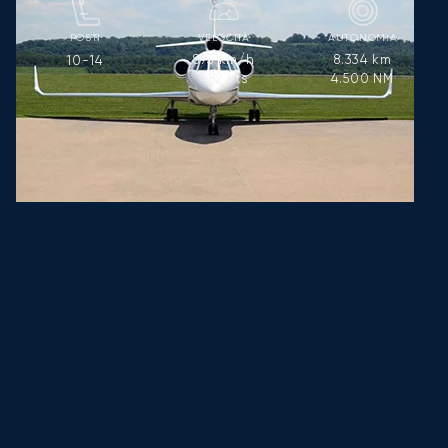
POSTI
VELOCITÀ
AUTONOMIA
893
km/h
8.334
km
10-14
482
kts
4.500
NM