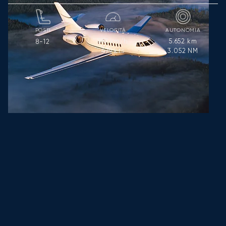
POSTI
VELOCITÀ
AUTONOMIA
887
km/h
5.652
km
8-12
479
kts
3.052
NM