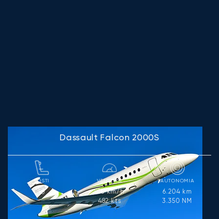
Dassault Falcon 2000S
POSTI
VELOCITÀ
AUTONOMIA
893
km/h
6.204
km
10
482
kts
3.350
NM