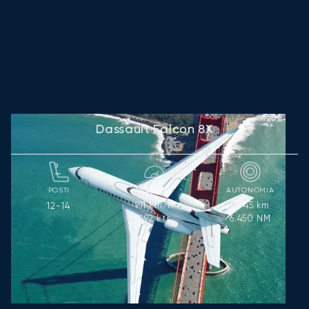
Dassault Falcon 8X
POSTI
VELOCITÀ
AUTONOMIA
911
km/h
11.945
km
12-14
492
kts
6.450
NM