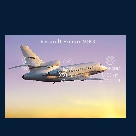
Dassault Falcon 900C
POSTI
VELOCITÀ
AUTONOMIA
878
km/h
7.408
km
12
474
kts
4.000
NM