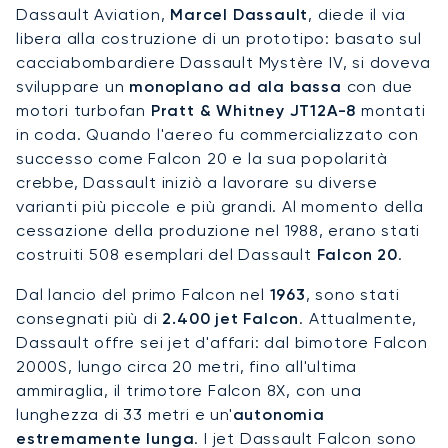
Dassault Aviation,
Marcel Dassault
, diede il via
libera alla costruzione di un prototipo: basato sul
cacciabombardiere Dassault Mystère IV, si doveva
sviluppare un
monoplano ad ala bassa
con due
motori turbofan
Pratt & Whitney JT12A-8
montati
in coda. Quando l'aereo fu commercializzato con
successo come Falcon 20 e la sua popolarità
crebbe, Dassault iniziò a lavorare su diverse
varianti più piccole e più grandi. Al momento della
cessazione della produzione nel 1988, erano stati
costruiti 508 esemplari del Dassault
Falcon 20
.
Dal lancio del primo Falcon nel
1963
, sono stati
consegnati più di
2.400 jet Falcon
. Attualmente,
Dassault offre sei jet d'affari: dal bimotore Falcon
2000S, lungo circa 20 metri, fino all'ultima
ammiraglia, il trimotore Falcon 8X, con una
lunghezza di 33 metri e un'
autonomia
estremamente lunga
. I jet Dassault Falcon sono