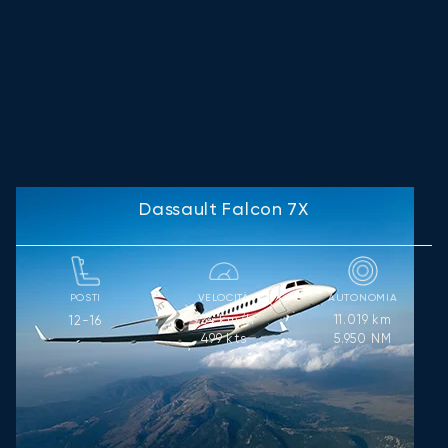
Dassault Falcon 7X
POSTI
VELOCITÀ
AUTONOMIA
924
km/h
11.019
km
12-16
499
kts
5.950
NM