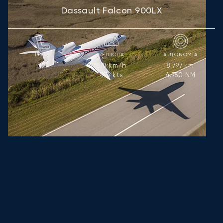
Dassault Falcon 900LX
POSTI
VELOCITÀ
AUTONOMIA
878
km/h
8.797
km
12
474
kts
4.750
NM