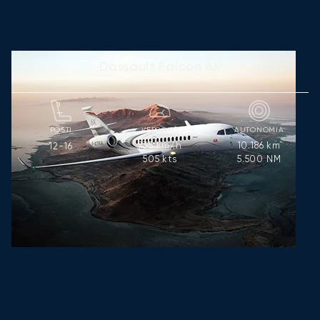
Dassault Falcon 6X
POSTI
VELOCITÀ
AUTONOMIA
935
km/h
10.186
km
12-16
505
kts
5.500
NM