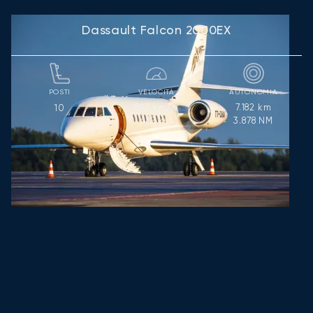
Dassault Falcon 2000EX
POSTI
VELOCITÀ
AUTONOMIA
893
km/h
7.182
km
10
482
kts
3.878
NM