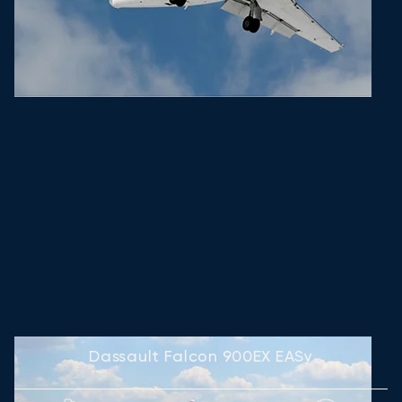
Dassault Falcon 900EX EASy