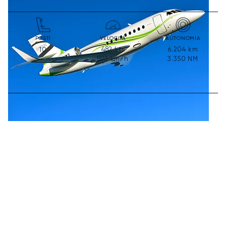
POSTI
VELOCITÀ
AUTONOMIA
482
kts
6.204
km
10
893
km/h
3.350
NM