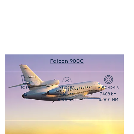
Falcon 900C
POSTI
VELOCITÀ
AUTONOMIA
474
kts
7.408
km
12
878
km/h
4.000
NM