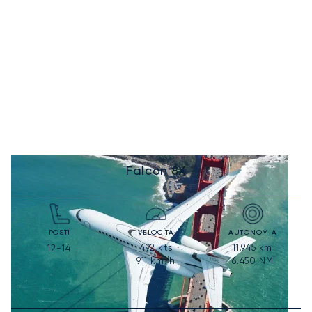
Falcon 8X
POSTI
VELOCITÀ
AUTONOMIA
492
kts
11.945
km
12-14
911
km/h
6.450
NM