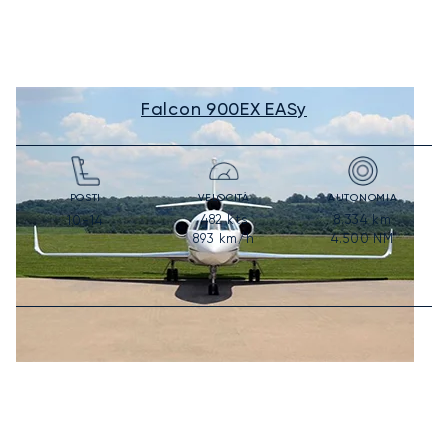
Falcon 900EX EASy
POSTI
VELOCITÀ
AUTONOMIA
482
kts
8.334
km
10-14
893
km/h
4.500
NM