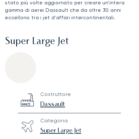
stato più volte aggiornato per creare un'intera
gamma di aerei Dassault che da oltre 30 anni
eccellono tra i jet d'affari intercontinentali.
Super Large Jet
Dassault Falcon 900B
Specification
Value
Costruttore
Technical specifications
Dassault
Categoria
Super Large Jet