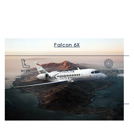
Falcon 6X
POSTI
VELOCITÀ
AUTONOMIA
505
kts
10.186
km
12-16
935
km/h
5.500
NM