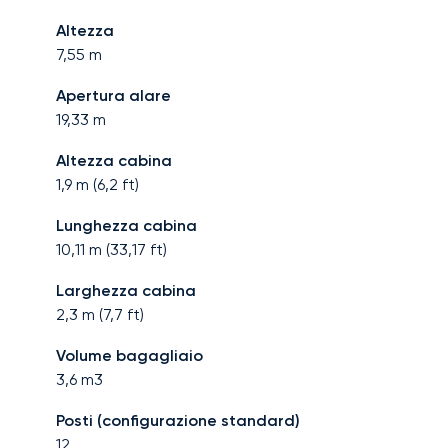
Altezza
7,55
m
Apertura alare
19,33
m
Altezza cabina
1,9
m (
6,2
ft)
Lunghezza cabina
10,11
m (
33,17
ft)
Larghezza cabina
2,3
m (
7,7
ft)
Volume bagagliaio
3,6
m3
Posti (configurazione standard)
12