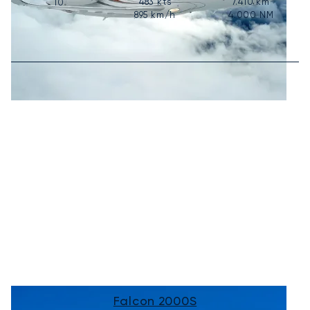
483
kts
7.410
km
10
895
km/h
4.000
NM
Falcon 2000S