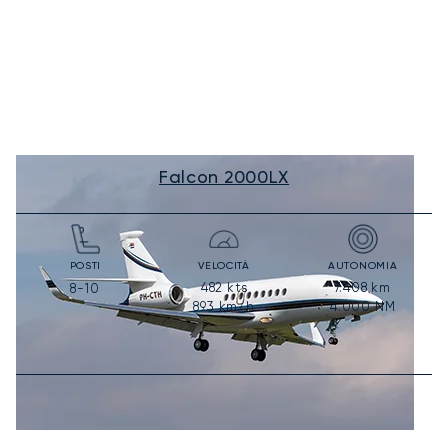
Falcon 2000LX
POSTI
VELOCITÀ
AUTONOMIA
482
kts
7.408
km
8-10
893
km/h
4.000
NM