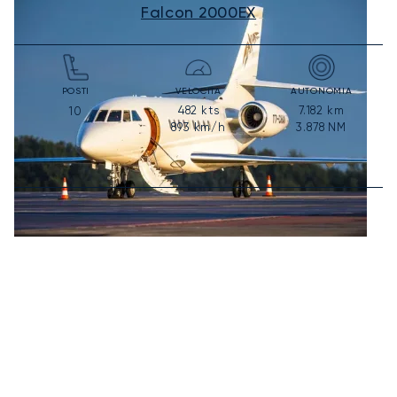
Falcon 2000EX
POSTI
VELOCITÀ
AUTONOMIA
482
kts
7.182
km
10
893
km/h
3.878
NM