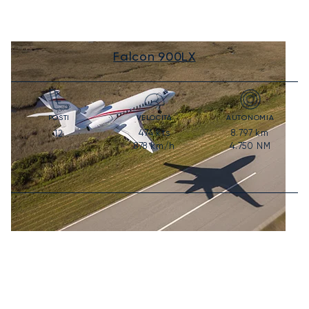
Falcon 900LX
POSTI
VELOCITÀ
AUTONOMIA
474
kts
8.797
km
12
878
km/h
4.750
NM