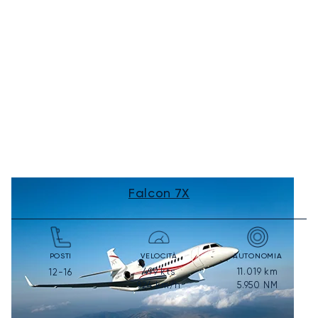
Falcon 7X
POSTI
VELOCITÀ
AUTONOMIA
499
kts
11.019
km
12-16
924
km/h
5.950
NM