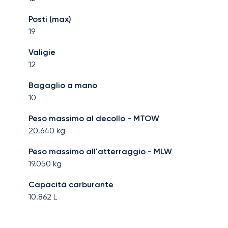
Posti (max)
19
Valigie
12
Bagaglio a mano
10
Peso massimo al decollo - MTOW
20.640
kg
Peso massimo all'atterraggio - MLW
19.050
kg
Capacità carburante
10.862
L