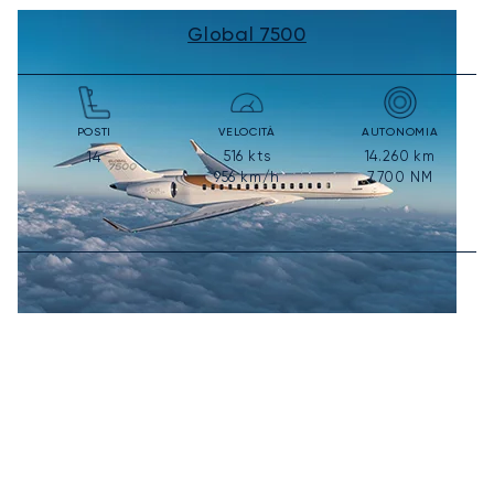
Global 7500
POSTI
VELOCITÀ
AUTONOMIA
516
kts
14.260
km
14
956
km/h
7.700
NM