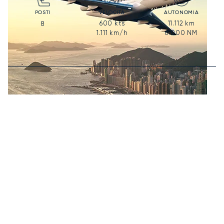
POSTI
VELOCITÀ
AUTONOMIA
600
kts
11.112
km
8
1.111
km/h
6.000
NM