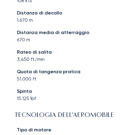
108
kts
Distanza di decollo
1.670
m
Distanza media di atterraggio
670
m
Rateo di salita
3.450
ft/min
Quota di tangenza pratica
51.000
ft
Spinta
15.125
lbf
TECNOLOGIA DELL'AEROMOBILE
Tipo di motore