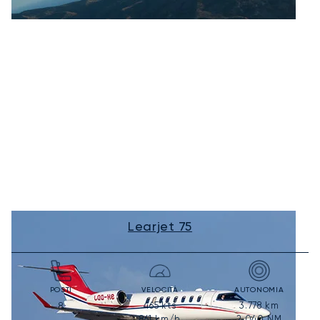
Learjet 75
POSTI
VELOCITÀ
AUTONOMIA
465
kts
3.778
km
8
861
km/h
2.040
NM