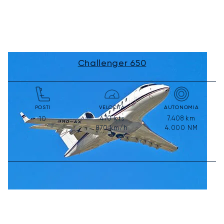
Challenger 650
POSTI
VELOCITÀ
AUTONOMIA
470
kts
7.408
km
10
870
km/h
4.000
NM