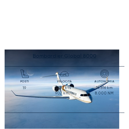
Bombardier Global 8000
POSTI
VELOCITÀ
AUTONOMIA
487
kts
14.816
km
19
902
km/h
8.000
NM