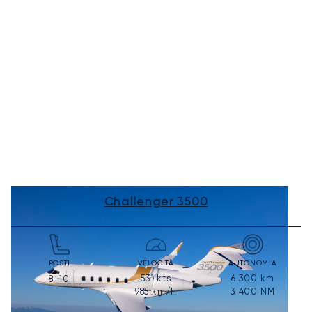
Challenger 3500
POSTI
VELOCITÀ
AUTONOMIA
531
kts
6.300
km
8-10
985
km/h
3.400
NM