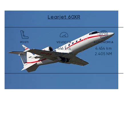
Learjet 60XR
POSTI
VELOCITÀ
AUTONOMIA
446
kts
4.454
km
7
826
km/h
2.405
NM