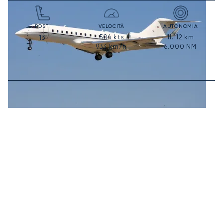
POSTI
VELOCITÀ
AUTONOMIA
504
kts
11.112
km
13
933
km/h
6.000
NM