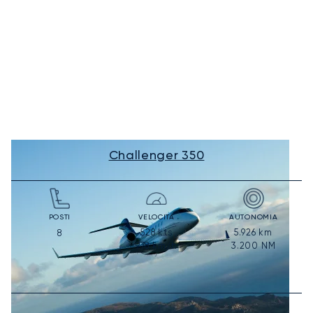
Challenger 350
POSTI
VELOCITÀ
AUTONOMIA
528
kts
5.926
km
8
978
km/h
3.200
NM