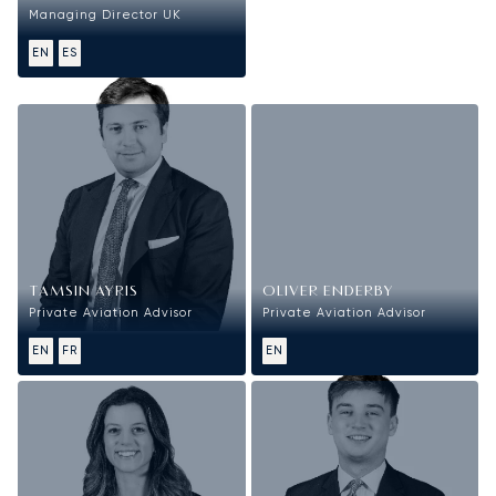
Managing Director UK
EN
ES
Vendite
TAMSIN AYRIS
OLIVER ENDERBY
Private Aviation Advisor
Private Aviation Advisor
EN
FR
EN