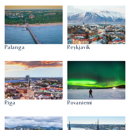
Palanga
Reykjavík
Riga
Rovaniemi