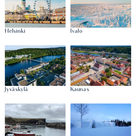
Helsinki
Ivalo
Jyväskylä
Kaunas