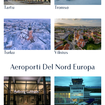
Tartu
Tromsø
Turku
Vilnius
Aeroporti Del Nord Europa