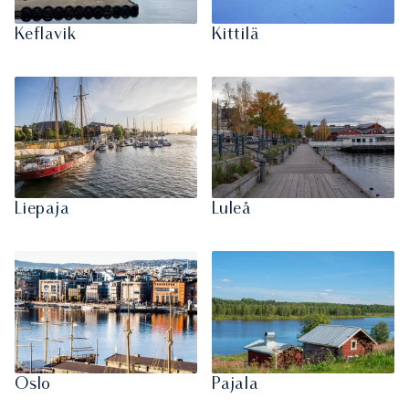
Keflavik
Kittilä
Liepaja
Luleå
Oslo
Pajala