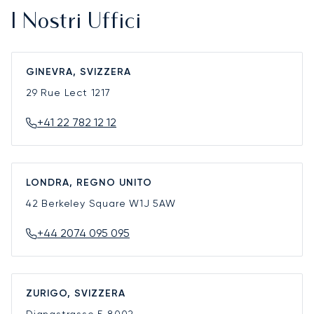
I Nostri Uffici
GINEVRA, SVIZZERA
29 Rue Lect
1217
+41 22 782 12 12
LONDRA, REGNO UNITO
42 Berkeley Square
W1J 5AW
+44 2074 095 095
ZURIGO, SVIZZERA
Dianastrasse 5
8002