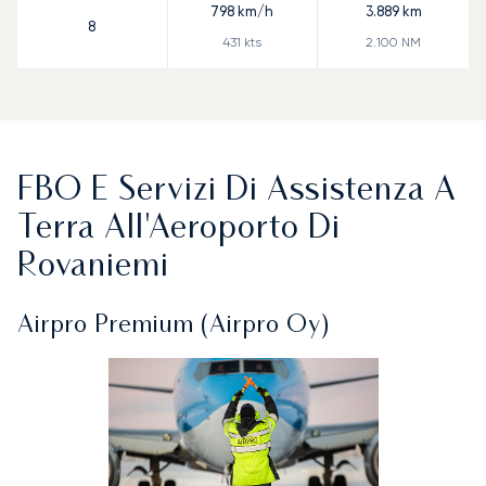
798
km/h
3.889
km
8
431
kts
2.100
NM
FBO E Servizi Di Assistenza A
Terra All'Aeroporto Di
Rovaniemi
Airpro Premium (Airpro Oy)