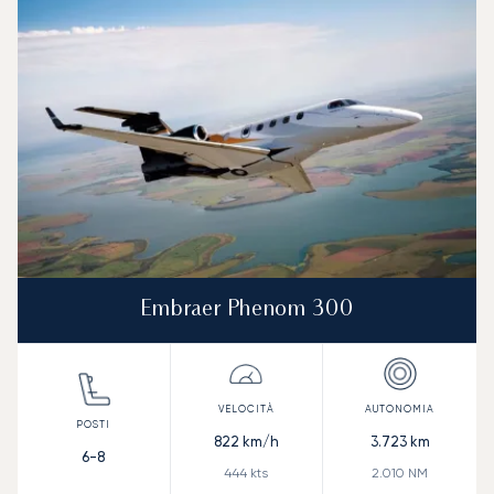
Embraer Phenom 300
822
km/h
3.723
km
6-8
444
kts
2.010
NM