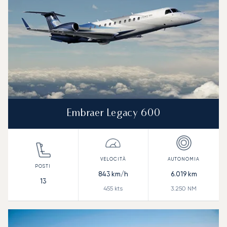
Embraer Legacy 600
843
km/h
6.019
km
13
455
kts
3.250
NM