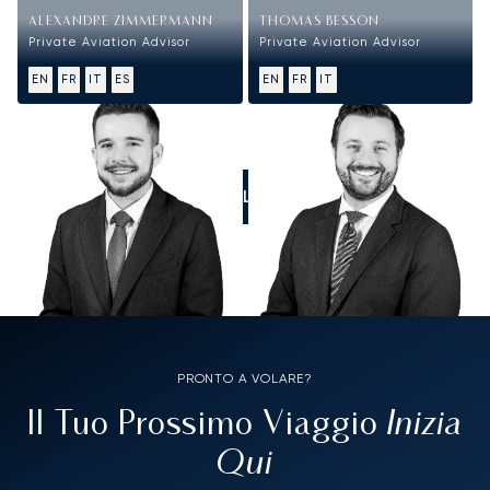
ALEXANDRE ZIMMERMANN
THOMAS BESSON
Private Aviation Advisor
Private Aviation Advisor
EN
FR
IT
ES
EN
FR
IT
CALL US
PRONTO A VOLARE?
Inizia
Il Tuo Prossimo Viaggio
Qui