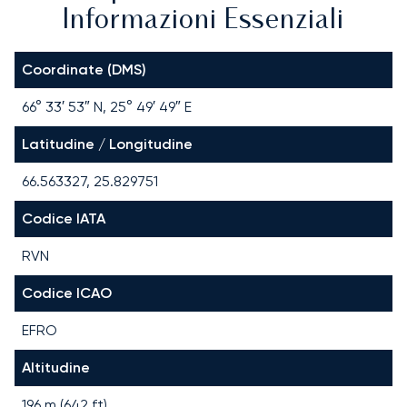
Informazioni Essenziali
Coordinate (DMS)
66° 33′ 53″ N, 25° 49′ 49″ E
Latitudine / Longitudine
66.563327, 25.829751
Codice IATA
RVN
Codice ICAO
EFRO
Altitudine
196 m (642 ft)