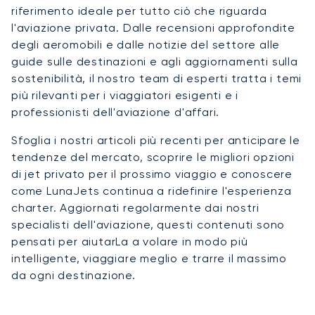
riferimento ideale per tutto ciò che riguarda
l'aviazione privata. Dalle recensioni approfondite
degli aeromobili e dalle notizie del settore alle
guide sulle destinazioni e agli aggiornamenti sulla
sostenibilità, il nostro team di esperti tratta i temi
più rilevanti per i viaggiatori esigenti e i
professionisti dell'aviazione d'affari.
Sfoglia i nostri articoli più recenti per anticipare le
tendenze del mercato, scoprire le migliori opzioni
di jet privato per il prossimo viaggio e conoscere
come LunaJets continua a ridefinire l'esperienza
charter. Aggiornati regolarmente dai nostri
specialisti dell'aviazione, questi contenuti sono
pensati per aiutarLa a volare in modo più
intelligente, viaggiare meglio e trarre il massimo
da ogni destinazione.