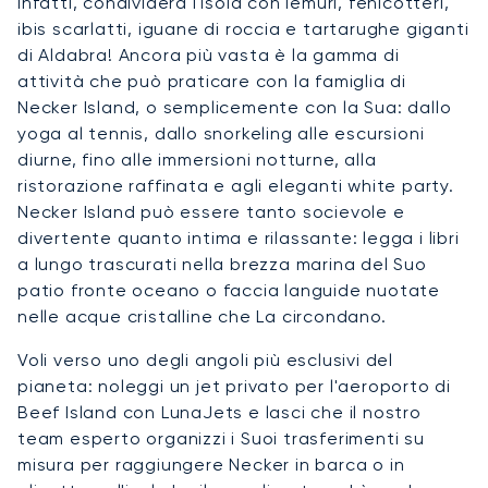
infatti, condividerà l'isola con lemuri, fenicotteri,
ibis scarlatti, iguane di roccia e tartarughe giganti
di Aldabra! Ancora più vasta è la gamma di
attività che può praticare con la famiglia di
Necker Island, o semplicemente con la Sua: dallo
yoga al tennis, dallo snorkeling alle escursioni
diurne, fino alle immersioni notturne, alla
ristorazione raffinata e agli eleganti white party.
Necker Island può essere tanto socievole e
divertente quanto intima e rilassante: legga i libri
a lungo trascurati nella brezza marina del Suo
patio fronte oceano o faccia languide nuotate
nelle acque cristalline che La circondano.
Voli verso uno degli angoli più esclusivi del
pianeta: noleggi un jet privato per l'aeroporto di
Beef Island con LunaJets e lasci che il nostro
team esperto organizzi i Suoi trasferimenti su
misura per raggiungere Necker in barca o in