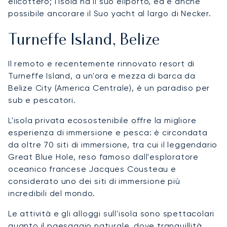
elicottero; l'isola ha il suo eliporto, ed è anche
possibile ancorare il Suo yacht al largo di Necker.
Turneffe Island, Belize
Il remoto e recentemente rinnovato resort di
Turneffe Island, a un'ora e mezza di barca da
Belize City (America Centrale), è un paradiso per
sub e pescatori.
L'isola privata ecosostenibile offre la migliore
esperienza di immersione e pesca: è circondata
da oltre 70 siti di immersione, tra cui il leggendario
Great Blue Hole, reso famoso dall'esploratore
oceanico francese Jacques Cousteau e
considerato uno dei siti di immersione più
incredibili del mondo.
Le attività e gli alloggi sull'isola sono spettacolari
quanto il paesaggio naturale, dove tranquillità,