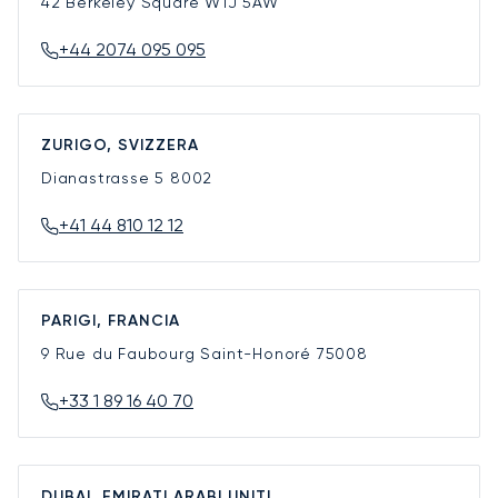
42 Berkeley Square
W1J 5AW
+44 2074 095 095
ZURIGO, SVIZZERA
Dianastrasse 5
8002
+41 44 810 12 12
PARIGI, FRANCIA
9 Rue du Faubourg Saint-Honoré
75008
+33 1 89 16 40 70
DUBAI, EMIRATI ARABI UNITI