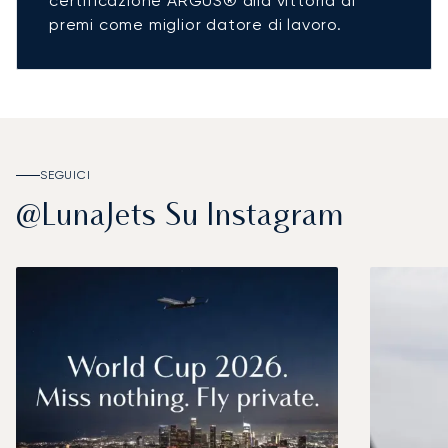
certificazione ARGUS® alla vittoria di
premi come miglior datore di lavoro.
SEGUICI
@LunaJets Su Instagram