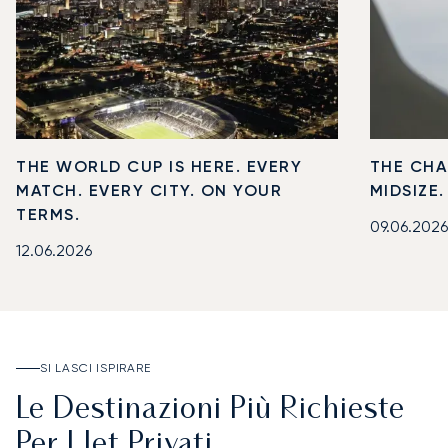
THE WORLD CUP IS HERE. EVERY
THE CHA
MATCH. EVERY CITY. ON YOUR
MIDSIZE
TERMS.
09.06.2026
12.06.2026
SI LASCI ISPIRARE
Le Destinazioni Più Richieste
Per I Jet Privati