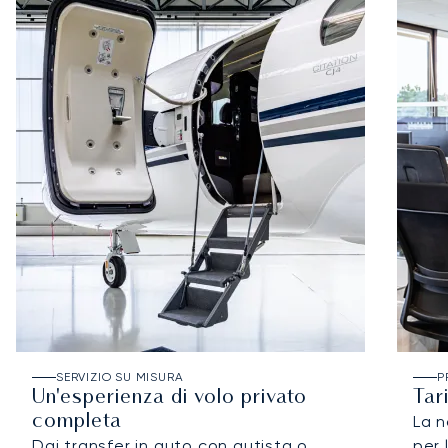
SERVIZIO SU MISURA
P
Un'esperienza di volo privato
Tar
completa
La n
Dai transfer in auto con autista o
per 