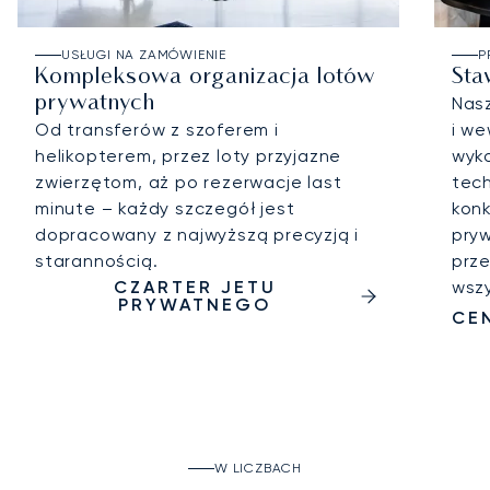
USŁUGI NA ZAMÓWIENIE
P
Kompleksowa organizacja lotów
Sta
prywatnych
Nasz
Od transferów z szoferem i
i we
helikopterem, przez loty przyjazne
wyk
zwierzętom, aż po rezerwacje last
tech
minute – każdy szczegół jest
konk
dopracowany z najwyższą precyzją i
pryw
starannością.
prze
CZARTER JETU
wszy
PRYWATNEGO
CE
W LICZBACH