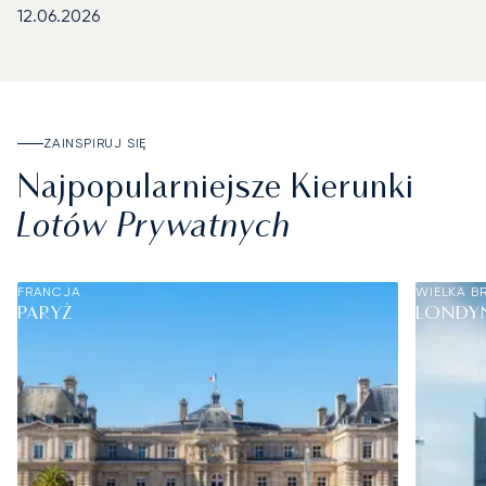
12.06.2026
ZAINSPIRUJ SIĘ
Najpopularniejsze Kierunki
Lotów Prywatnych
FRANCJA
WIELKA B
PARYŻ
LONDY