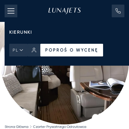
KOSZTY CZARTERU
PRYWATNE ODRZUTOWCE
KIERUNKI
POPROŚ O WYCENĘ
PL
Strona Główna
Czarter Prywatnego Odrzutowca