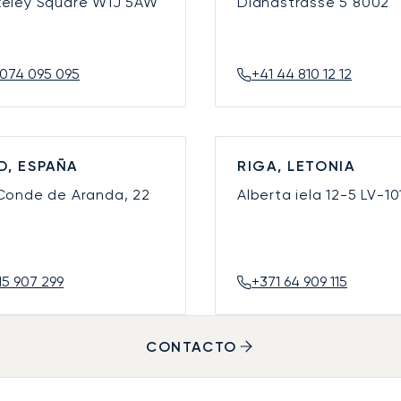
keley Square
W1J 5AW
Dianastrasse 5
8002
074 095 095
+41 44 810 12 12
D, ESPAÑA
RIGA, LETONIA
 Conde de Aranda, 22
Alberta iela 12-5
LV-10
15 907 299
+371 64 909 115
CONTACTO