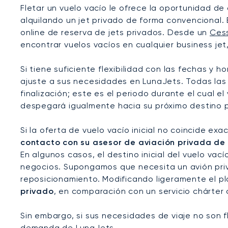
Fletar un vuelo vacío le ofrece la oportunidad de
alquilando un jet privado de forma convencional.
online de reserva de jets privados. Desde un
Ces
encontrar vuelos vacíos en cualquier business jet
Si tiene suficiente flexibilidad con las fechas y 
ajuste a sus necesidades en LunaJets. Todas las 
finalización; este es el periodo durante el cual el
despegará igualmente hacia su próximo destino pa
Si la oferta de vuelo vacío inicial no coincide e
contacto con su asesor de aviación privada de L
En algunos casos, el destino inicial del vuelo va
negocios. Supongamos que necesita un avión pr
reposicionamiento. Modificando ligeramente el pla
privado
, en comparación con un servicio chárter
Sin embargo, si sus necesidades de viaje no son f
demanda de LunaJets.