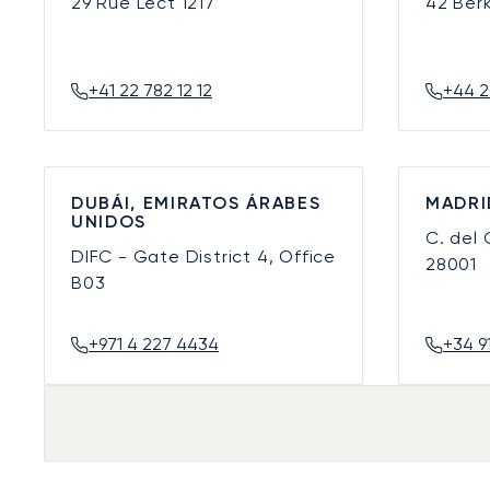
29 Rue Lect
1217
42 Ber
+41 22 782 12 12
+44 2
DUBÁI, EMIRATOS ÁRABES
MADRI
UNIDOS
C. del
DIFC - Gate District 4, Office
28001
B03
+971 4 227 4434
+34 9