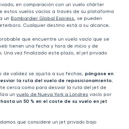
privado, en comparación con un vuelo chárter
de estos vuelos vacíos a través de su plataforma
ta un
Bombardier Global Express
, se pueden
Teterboro. Cualquier destino está a su alcance.
uy probable que encuentre un vuelo vacío que se
eb tienen una fecha y hora de inicio y de
o. Una vez finalizado este plazo, el jet privado
o de validez se ajusta a sus fechas,
póngase en
esviar la ruta del vuelo de reposicionamiento
.
nte cerca como para desviar la ruta del jet de
liza un
vuelo de Nueva York a Londres
vacío por
hasta un 50 % en el coste de su vuelo en jet
endamos que considere un jet privado bajo