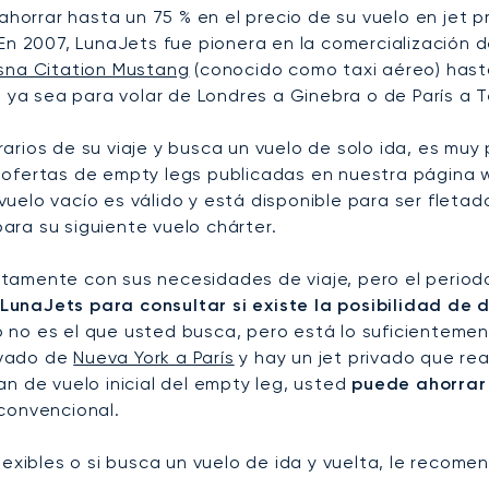
 ahorrar hasta un 75 % en el precio de su vuelo en jet 
 En 2007, LunaJets fue pionera en la comercialización 
sna Citation Mustang
(conocido como taxi aéreo) has
, ya sea para volar de Londres a Ginebra o de París a 
horarios de su viaje y busca un vuelo de solo ida, es m
ofertas de empty legs publicadas en nuestra página w
 vuelo vacío es válido y está disponible para ser fletad
ra su siguiente vuelo chárter.
xactamente con sus necesidades de viaje, pero el period
unaJets para consultar si existe la posibilidad de d
cío no es el que usted busca, pero está lo suficienteme
ivado de
Nueva York a París
y hay un jet privado que rea
n de vuelo inicial del empty leg, usted
puede ahorrar 
 convencional.
lexibles o si busca un vuelo de ida y vuelta, le recom