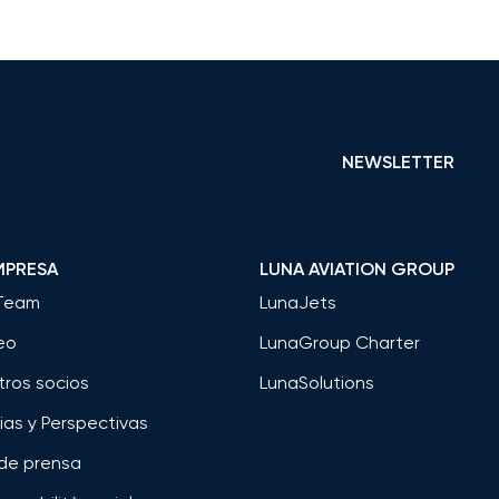
NEWSLETTER
MPRESA
LUNA AVIATION GROUP
Team
LunaJets
eo
LunaGroup Charter
tros socios
LunaSolutions
ias y Perspectivas
 de prensa