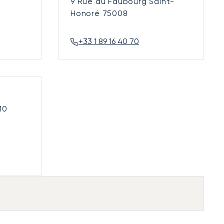
9 Rue du Faubourg Saint-
Honoré
75008
+33 1 89 16 40 70
10