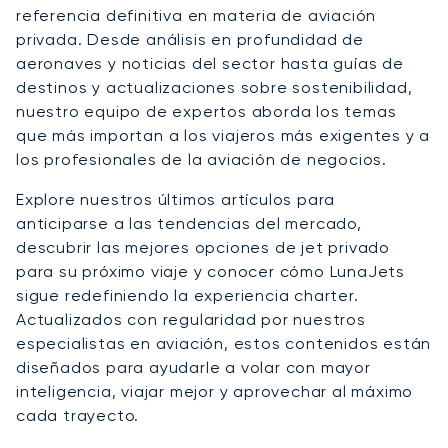
referencia definitiva en materia de aviación
privada. Desde análisis en profundidad de
aeronaves y noticias del sector hasta guías de
destinos y actualizaciones sobre sostenibilidad,
nuestro equipo de expertos aborda los temas
que más importan a los viajeros más exigentes y a
los profesionales de la aviación de negocios.
Explore nuestros últimos artículos para
anticiparse a las tendencias del mercado,
descubrir las mejores opciones de jet privado
para su próximo viaje y conocer cómo LunaJets
sigue redefiniendo la experiencia charter.
Actualizados con regularidad por nuestros
especialistas en aviación, estos contenidos están
diseñados para ayudarle a volar con mayor
inteligencia, viajar mejor y aprovechar al máximo
cada trayecto.