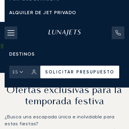
ALQUILER DE JET PRIVADO
TARIFAS DE CHÁRTER
JETS PRIVADOS
DESTINOS
Inicio
Noticias y Perspectivas
SOLICITAR PRESUPUESTO
SOLICITAR PRESUPUESTO
ES
LunaJets x Belmond:
Ofertas exclusivas para la
temporada festiva
¿Busca una escapada única e inolvidable para
estas fiestas?