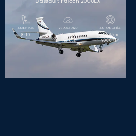
Dassault Falcon 2000LX
ASIENTOS
VELOCIDAD
AUTONOMÍA
893
km/h
7408
km
8-10
482
kts
4000
NM