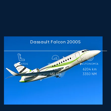
Dassault Falcon 2000S
ASIENTOS
VELOCIDAD
AUTONOMÍA
893
km/h
6204
km
10
482
kts
3350
NM