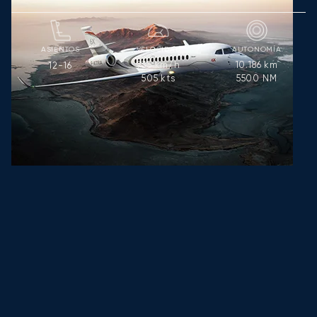
ASIENTOS
VELOCIDAD
AUTONOMÍA
935
km/h
10.186
km
12-16
505
kts
5500
NM