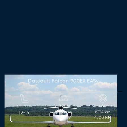
Dassault Falcon 900EX EASy
ASIENTOS
VELOCIDAD
AUTONOMÍA
893
km/h
8334
km
10-14
482
kts
4500
NM