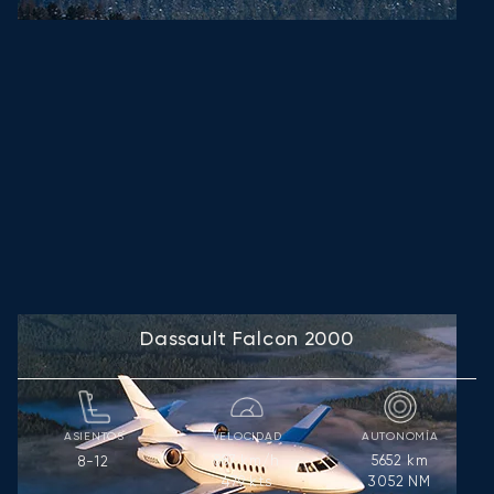
Dassault Falcon 2000
ASIENTOS
VELOCIDAD
AUTONOMÍA
887
km/h
5652
km
8-12
479
kts
3052
NM