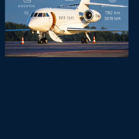
ASIENTOS
VELOCIDAD
AUTONOMÍA
893
km/h
7182
km
10
482
kts
3878
NM