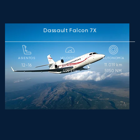
Dassault Falcon 7X
ASIENTOS
VELOCIDAD
AUTONOMÍA
924
km/h
11.019
km
12-16
499
kts
5950
NM