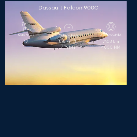
Dassault Falcon 900C
ASIENTOS
VELOCIDAD
AUTONOMÍA
878
km/h
7408
km
12
474
kts
4000
NM