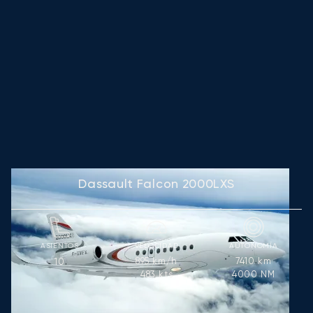
Dassault Falcon 2000LXS
ASIENTOS
VELOCIDAD
AUTONOMÍA
895
km/h
7410
km
10
483
kts
4000
NM