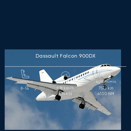
Dassault Falcon 900DX
ASIENTOS
VELOCIDAD
AUTONOMÍA
878
km/h
7593
km
8-14
474
kts
4100
NM