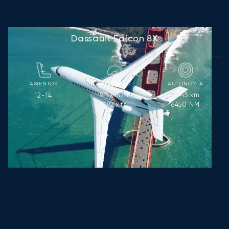
Dassault Falcon 8X
ASIENTOS
VELOCIDAD
AUTONOMÍA
911
km/h
11.945
km
12-14
492
kts
6450
NM