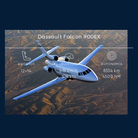
Dassault Falcon 900EX
ASIENTOS
VELOCIDAD
AUTONOMÍA
878
km/h
8334
km
12-14
474
kts
4500
NM