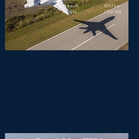
878
km/h
8797
km
12
474
kts
4750
NM