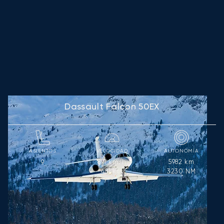
Dassault Falcon 50EX
ASIENTOS
VELOCIDAD
AUTONOMÍA
891
km/h
5982
km
9
481
kts
3230
NM