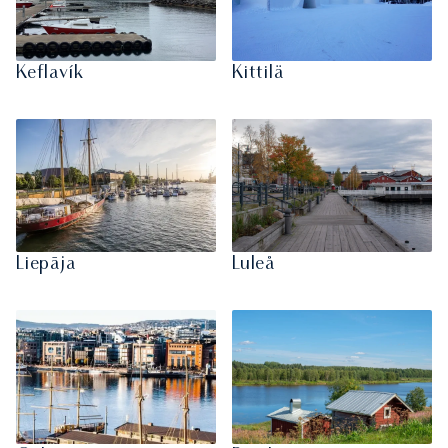
Keflavík
Kittilä
Liepāja
Luleå