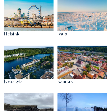
Helsinki
Ivalo
Jyväskylä
Kaunas