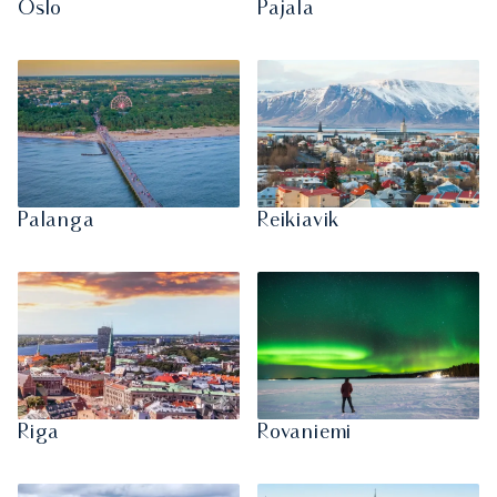
Oslo
Pajala
Palanga
Reikiavik
Riga
Rovaniemi