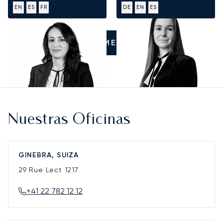
EN
ES
FR
DE
EN
ES
LLÁMENOS
Nuestras Oficinas
GINEBRA, SUIZA
29 Rue Lect
1217
+41 22 782 12 12