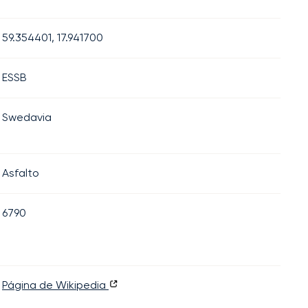
59.354401, 17.941700
ESSB
Swedavia
Asfalto
6790
Página de Wikipedia