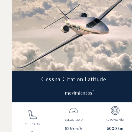
Autonomía (km)
Autonomía (NM)
Cessna Citation Latitude
*
movimientos
826
km/h
5000
km