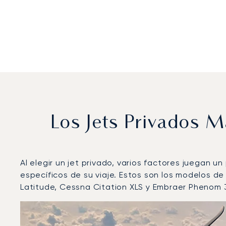
Los Jets Privados 
Al elegir un jet privado, varios factores juegan u
específicos de su viaje. Estos son los modelos 
Latitude, Cessna Citation XLS y Embraer Phenom 
Aeropuerto de Estocolmo-Bromma : Los 3 modelos de
Foto de la aeronave
Modelo de aeronave
Movimiento
Asientos
Velocidad (km/h)
Veloc