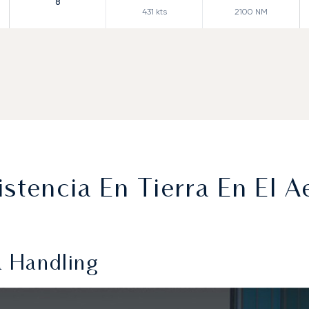
8
431
kts
2100
NM
stencia En Tierra En El 
 Handling