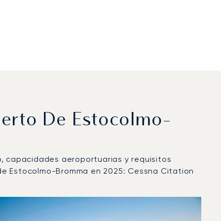
uerto De Estocolmo-
lo, capacidades aeroportuarias y requisitos
o de Estocolmo-Bromma en 2025: Cessna Citation
lo en 2025