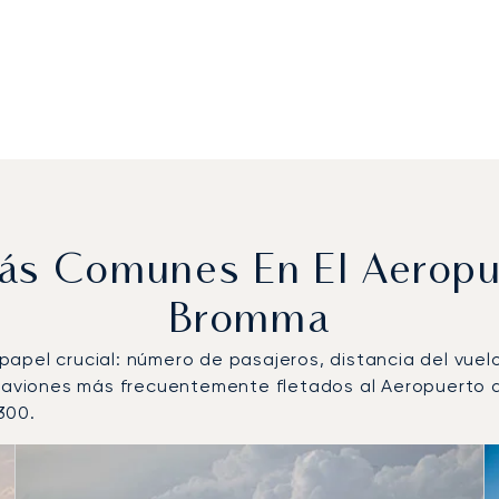
Más Comunes En El Aerop
Bromma
n papel crucial: número de pasajeros, distancia del vue
de aviones más frecuentemente fletados al Aeropuert
300.
 aeronave más operados por número de movimientos de vue
s de vuelo en 2025
idad (nudos)