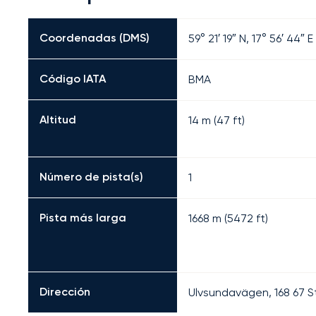
Coordenadas (DMS)
59° 21′ 19″ N, 17° 56′ 44″ E
Código IATA
BMA
Altitud
14 m (47 ft)
Número de pista(s)
1
Pista más larga
1668
m (
5472
ft)
Dirección
Ulvsundavägen, 168 67 