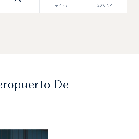
6-8
444
kts
2010
NM
Aeropuerto De