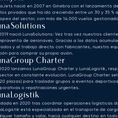
aJets nació en 2007 en Ginebra con el lanzamiento de
los privados que ha ido creciendo entre un 30 y 35 % a
opeo del sector, con más de 14.000 vuelos gestionad
unaSolutions
2019 nació LunaSolutions: Vez tras vez nuestros clien
praventa de aeronaves. Gracias a los datos acumula
vados y al trabajo directo con fabricantes, nuestro eq
ión para comprar su propio avión.
unaGroup Charter
2020 lanzamos LunaGroup Charter y LunaLogistik, re
sector en constante evolución. LunaGroup Charter sel
20 plazas) para trasladar grupos a eventos deportivos,
porativas o repatriaciones urgentes.
unaLogistik
dada en 2020 tras coordinar operaciones logísticas 
aLogistik está especializada en el transporte de ca
lquier tamaño y valor, hacia cualquier destino en todo