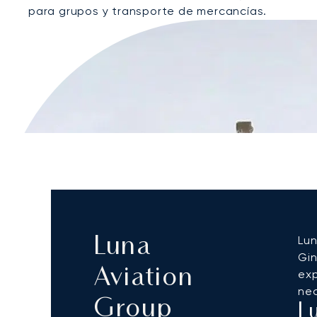
para grupos y transporte de mercancías.
Lun
Luna
Gin
Aviation
exp
nec
Group
L