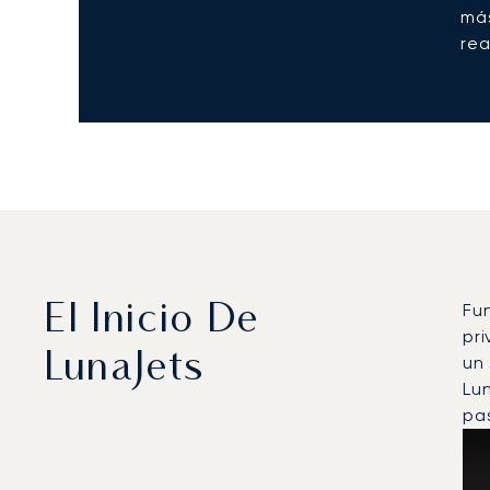
más
rea
Fu
El Inicio De
pri
LunaJets
un
Lu
pas