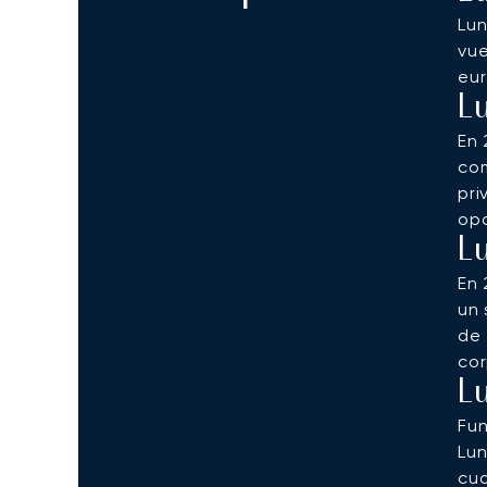
Lun
vue
eur
L
En 
com
pri
opc
L
En 
un 
de 
cor
L
Fun
Lun
cua