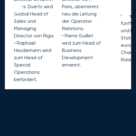
• Eriks Ziverts wird
Paris, übernimmt
Global Head of
neu die Leitung
LunaJe
Sales und
der Operator
fünfte
Managing
Relations.
und be
Director von Riga.
• Pierre Guillet
Status
• Raphael
wird zum Head of
europäi
Heydemann wird
Business
Charte
zum Head of
Development
Rating
Special
ernannt.
Operations
befördert.