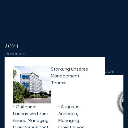
2024
Dezember
Stärkung unseres
Juni
Management-
Teams:
• Guillaume
• Augustin
Launay wird zum
Annecca,
Group Managing
Managing
Director ernannt.
Director von