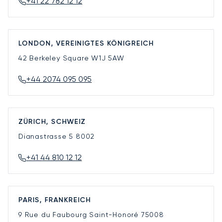
+41 22 782 12 12
LONDON, VEREINIGTES KÖNIGREICH
42 Berkeley Square
W1J 5AW
+44 2074 095 095
ZÜRICH, SCHWEIZ
Dianastrasse 5
8002
+41 44 810 12 12
PARIS, FRANKREICH
9 Rue du Faubourg Saint-Honoré
75008