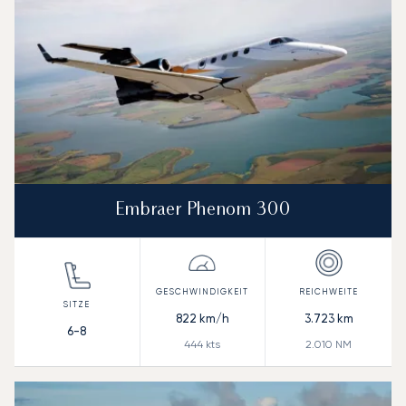
Embraer Phenom 300
822
km/h
3.723
km
6-8
444
kts
2.010
NM