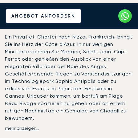
Mieten Sie einen Privatjet
ANGEBOT ANFORDERN
von/nach Nizza
Ein Privatjet-Charter nach Nizza,
Frankreich
, bringt
Sie ins Herz der Côte d'Azur. In nur wenigen
Minuten erreichen Sie Monaco, Saint-Jean-Cap-
Ferrat oder genießen den Ausblick von einer
eleganten Villa über der Baie des Anges.
Geschäftsreisende fliegen zu Vorstandssitzungen
im Technologiepark Sophia Antipolis oder zu
exklusiven Events im Palais des Festivals in
Cannes. Urlauber kommen, um barfuß am Plage
Beau Rivage spazieren zu gehen oder an einem
ruhigen Nachmittag ein Gemälde von Chagall zu
bewundern.
mehr anzeigen...
Sie landen am Flughafen Nizza Côte d'Azur über
das eigene Terminal für die Geschäftsluftfahrt,