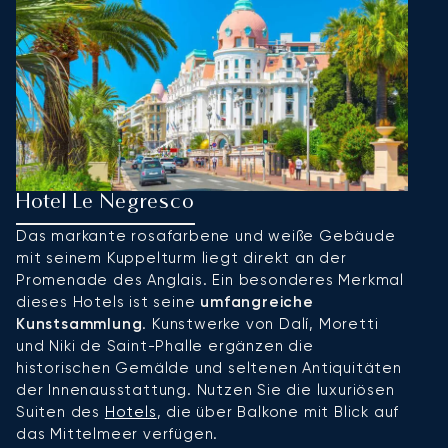
Hotel Le Negresco
P
Das markante rosafarbene und weiße Gebäude
I
mit seinem Kuppelturm liegt direkt an der
S
Promenade des Anglais. Ein besonderes Merkmal
U
dieses Hotels ist seine
umfangreiche
ei
Kunstsammlung
. Kunstwerke von Dalí, Moretti
b
und Niki de Saint-Phalle ergänzen die
Fu
historischen Gemälde und seltenen Antiquitäten
O
der Innenausstattung. Nutzen Sie die luxuriösen
Suiten des
Hotels
, die über Balkone mit Blick auf
das Mittelmeer verfügen.