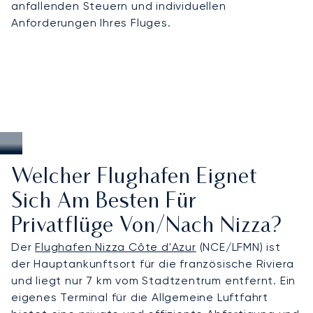
anfallenden Steuern und individuellen
koordinieren uns mit den Betreibern, um Ankünfte
Anforderungen Ihres Fluges.
während nachfragestarker Zeiten, wie dem
Filmfestival in Cannes oder der Yacht Show, zu
sichern – und gewährleisten so einen
zuverlässigen Service, wenn Timing und Diskretion
entscheidend sind.
Welcher Flughafen Eignet
Sich Am Besten Für
Privatflüge Von/nach Nizza?
Der
Flughafen Nizza Côte d'Azur
(NCE/LFMN) ist
der Hauptankunftsort für die französische Riviera
und liegt nur 7 km vom Stadtzentrum entfernt. Ein
eigenes Terminal für die Allgemeine Luftfahrt