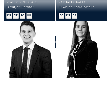
VLADIMIR BUDESCO
RAPHAELA KALLA
Privatjet-Berater
Privatjet-Koordinatorin
EN
DE
RO
RU
DE
EN
ES
RUFEN SIE UNS AN