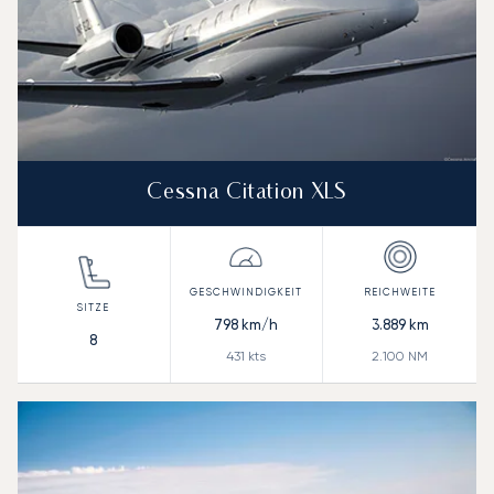
Cessna Citation XLS
798
km/h
3.889
km
8
431
kts
2.100
NM