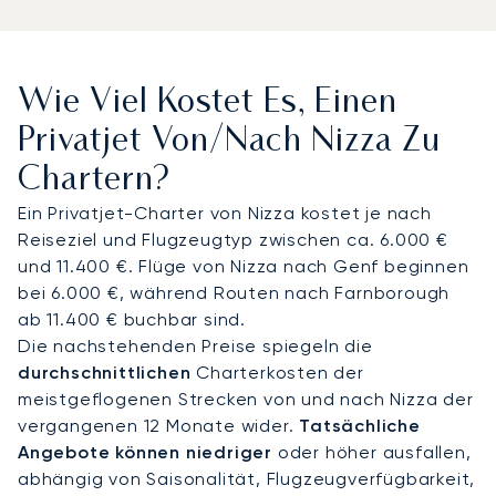
wo private Zoll- und Sicherheitskontrollen für
Diskretion und einen schnellen Ablauf sorgen. Vom
Vorfeld aus verkürzen Helikopter den Transfer
Wie Viel Kostet Es, Einen
nach Monaco auf etwa 7 Minuten oder verbinden
Sie direkt mit Villefranche-sur-Mer und dem Strand
Privatjet Von/nach Nizza Zu
von Pampelonne in weniger als einer halben
Chartern?
Stunde. Viele unserer Kunden landen für den
Großen Preis von Monaco oder die Yacht Show.
Ein Privatjet-Charter von Nizza kostet je nach
Andere verbringen exklusive Wochenenden
Reiseziel und Flugzeugtyp zwischen ca. 6.000 €
zwischen den Stränden der Riviera und den
und 11.400 €. Flüge von Nizza nach Genf beginnen
Terrassen ihrer Villen.
bei 6.000 €, während Routen nach Farnborough
ab 11.400 € buchbar sind.
Mit zwei Jahrzehnten Erfahrung war LunaJets der
Die nachstehenden Preise spiegeln die
erste europäische Privatjet-Broker, der die
durchschnittlichen
Charterkosten der
Argus®-Zertifizierung erhielt. Mit einem Büro im
meistgeflogenen Strecken von und nach Nizza der
Carré d'Or in Monaco bietet unser Team
vergangenen 12 Monate wider.
Tatsächliche
Concierge- und Hubschrauberservices an der
Angebote können niedriger
oder höher ausfallen,
gesamten Riviera. Wir überwachen die
abhängig von Saisonalität, Flugzeugverfügbarkeit,
Verfügbarkeit von Slots in Nizza in Echtzeit und