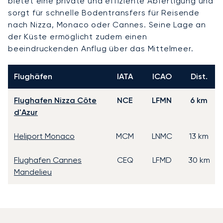
bietet eine private und effiziente Abfertigung und
sorgt für schnelle Bodentransfers für Reisende
nach Nizza, Monaco oder Cannes. Seine Lage an
der Küste ermöglicht zudem einen
beeindruckenden Anflug über das Mittelmeer.
Flughäfen
IATA
ICAO
Dist.
Flughafen Nizza Côte
NCE
LFMN
6 km
d'Azur
Heliport Monaco
MCM
LNMC
13 km
Flughafen Cannes
CEQ
LFMD
30 km
Mandelieu