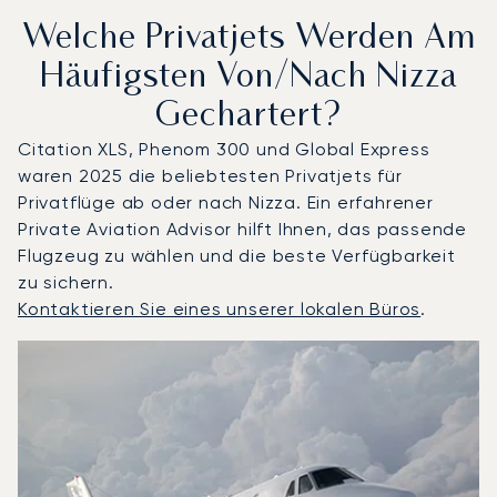
Welche Privatjets Werden Am
Häufigsten Von/nach Nizza
Gechartert?
Citation XLS, Phenom 300 und Global Express
waren 2025 die beliebtesten Privatjets für
Privatflüge ab oder nach Nizza. Ein erfahrener
Private Aviation Advisor hilft Ihnen, das passende
Flugzeug zu wählen und die beste Verfügbarkeit
zu sichern.
Kontaktieren Sie eines unserer lokalen Büros
.
Nizza : Die 3 meistgeflogenen Flugzeugmodelle nach Anz
Foto des Flugzeugs
Flugzeugmodell
S
Geschwindigkeit (km/h)
Geschwindigkeit (Knoten)
Reichw
Reichweite (NM)