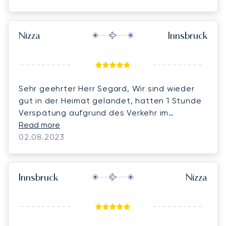
Nizza
Innsbruck
Sehr geehrter Herr Segard, Wir sind wieder
gut in der Heimat gelandet, hatten 1 Stunde
Verspätung aufgrund des Verkehr im
Luftraum um Nizza. Hatten eine sehr nette
Read more
und freundliche Crew. Das Pfeifen der
02.08.2023
Mustang Motoren ist allerdings etwas lästig,
da war die Phenom ruhiger. In Herrn Gutmann
haben Sie einen sehr kompetenten und
Innsbruck
Nizza
angenehmen Mitarbeiter. Mit besten Grüßen