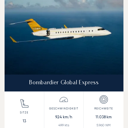
Bombardier Global Express
924
km/h
11.038
km
13
499
kts
5.960
NM