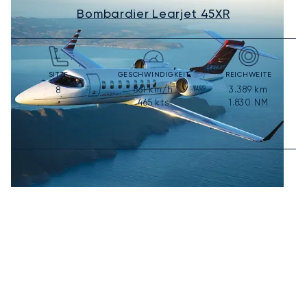
Bombardier Learjet 45XR
SITZE
GESCHWINDIGKEIT
REICHWEITE
861
km/h
3.389
km
8
465
kts
1.830
NM