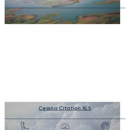
Cessna Citation XLS