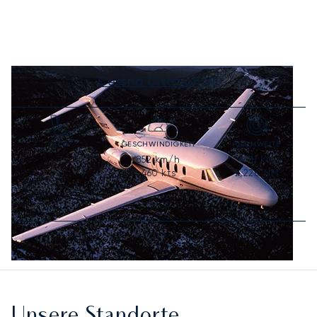
Cessna Citation VII
SITZE
GESCHWINDIGKEIT
REICHWEITE
852
km/h
4.111
km
7
460
kts
2.220
NM
Unsere Standorte