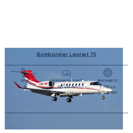
Bombardier Learjet 75
SITZE
GESCHWINDIGKEIT
REICHWEITE
861
km/h
3.778
km
8
465
kts
2.040
NM