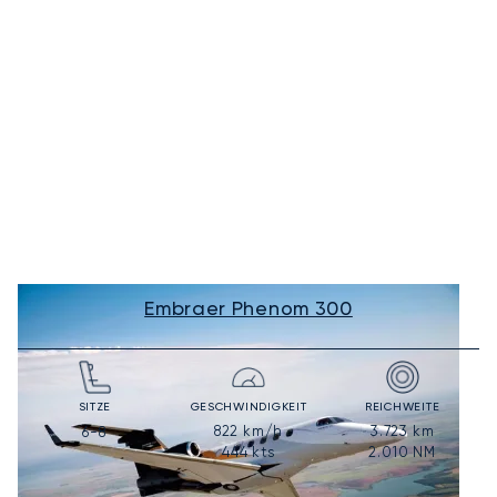
Embraer Phenom 300
SITZE
GESCHWINDIGKEIT
REICHWEITE
822
km/h
3.723
km
6-8
444
kts
2.010
NM