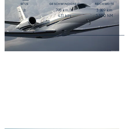
SITZE
GESCHWINDIGKEIT
REICHWEITE
798
km/h
3.889
km
8
431
kts
2.100
NM