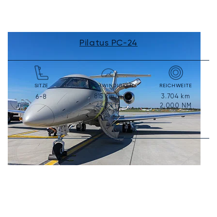
Pilatus PC-24
SITZE
GESCHWINDIGKEIT
REICHWEITE
815
km/h
3.704
km
6-8
440
kts
2.000
NM