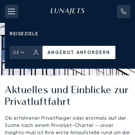
CHARTERPREISE
PRIVATJETS
REISEZIELE
ANGEBOT ANFORDERN
DE
Aktuelles und Einblicke zur
Privatluftfahrt
Ob erfahrener Privatflieger oder erstmals auf der
Suche nach einem Privatjet-Charter – unser
Insights-Hub ist Ihre erste Anlaufstelle rund um die