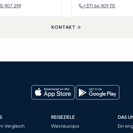
15 907 299
+371 64 909 115
KONTAKT
S
REISEZIELE
DAS U
im Vergleich
Westeuropa
Ein en