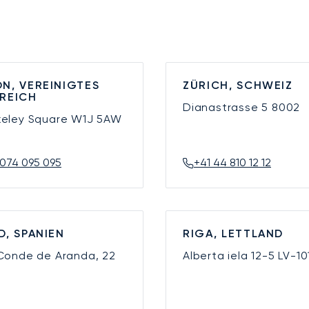
N, VEREINIGTES
ZÜRICH, SCHWEIZ
REICH
Dianastrasse 5
8002
keley Square
W1J 5AW
074 095 095
+41 44 810 12 12
D, SPANIEN
RIGA, LETTLAND
 Conde de Aranda, 22
Alberta iela 12-5
LV-10