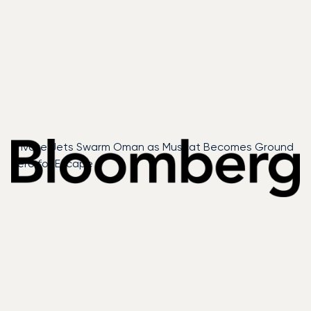
Private Jets Swarm Oman as Muscat Becomes Ground
Zero for Escape