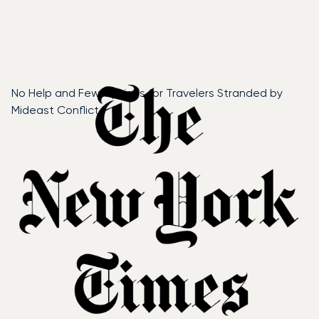
No Help and Few Options for Travelers Stranded by
Mideast Conflict