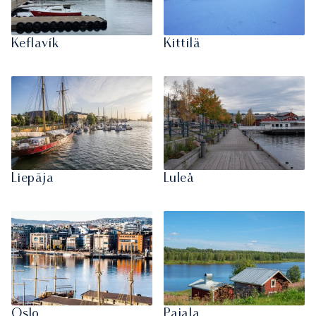
Keflavík
Kittilä
Liepāja
Luleå
Oslo
Pajala