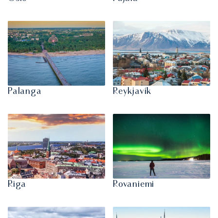
Palanga
Reykjavík
Riga
Rovaniemi