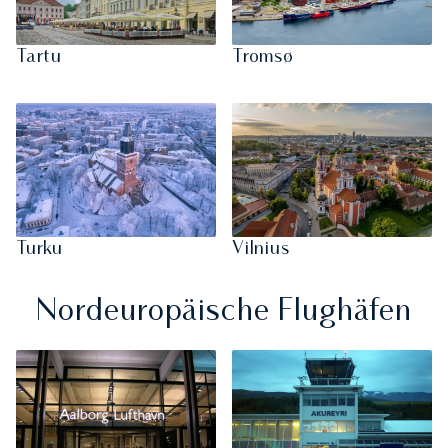
Tartu
Tromsø
Turku
Vilnius
Nordeuropäische Flughäfen