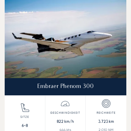
Geschwindigkeit (km/h)
Geschwindigkeit (Knoten)
Reichw
Reichweite (NM)
Embraer Phenom 300
822
km/h
3.723
km
6-8
444
kts
2.010
NM