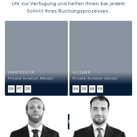
Uhr zur Verfügung und helfen Ihnen bei jedem
Schritt Ihres Buchungsprozesses.
DAVID REUTER
ALI JABER
Private Aviation Advisor
Private Aviation Advisor
EN
PT
DE
EN
DE
AR
FR
RUFEN SIE UNS AN