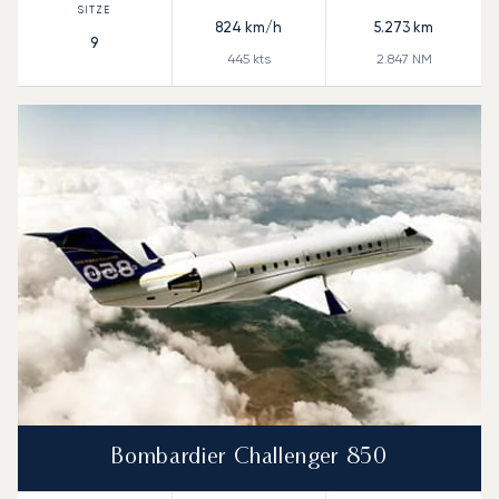
824
km/h
5.273
km
9
445
kts
2.847
NM
Bombardier Challenger 850