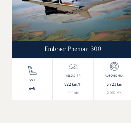
Embraer Phenom 300
822
km/h
3.723
km
6-8
444
kts
2.010
NM