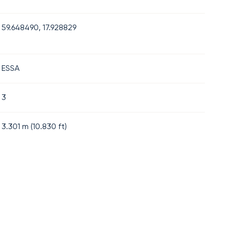
59.648490, 17.928829
ESSA
3
3.301
m (
10.830
ft)