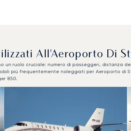
 Utilizzati All'Aeroporto Di
ocano un ruolo cruciale: numero di passeggeri, distanza 
romobili più frequentemente noleggiati per Aeroporto d
er 850.
le più utilizzati per numero di movimenti volo nel 2025
i
a (km)