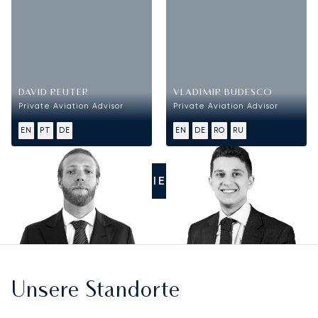
DAVID REUTER
VLADIMIR BUDESCO
Private Aviation Advisor
Private Aviation Advisor
EN
PT
DE
EN
DE
RO
RU
RUFEN SIE UNS AN
Unsere Standorte