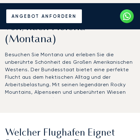
Mieten Sie einen Privatjet
ANGEBOT ANFORDERN
von/nach Helena
(Montana)
Besuchen Sie Montana und erleben Sie die
unberührte Schönheit des Großen Amerikanischen
Westens. Der Bundesstaat bietet eine perfekte
Flucht aus dem hektischen Alltag und der
Arbeitsbelastung. Mit seinen legendären Rocky
Mountains, Alpenseen und unberührten Wiesen
trägt Montana stolz den Beinamen „Big Sky
Country“.
Welcher Flughafen Eignet