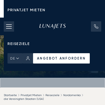
PRIVATJET MIETEN
CHARTERPREISE
PRIVATJETS
REISEZIELE
ANGEBOT ANFORDERN
DE
Startseite
Privatjet Mieten
Reiseziele
Nordamerika
die Vereinigten Staaten (USA)