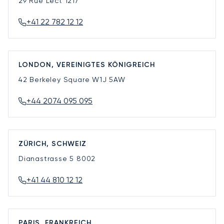
29 Rue Lect
1217
+41 22 782 12 12
LONDON, VEREINIGTES KÖNIGREICH
42 Berkeley Square
W1J 5AW
+44 2074 095 095
ZÜRICH, SCHWEIZ
Dianastrasse 5
8002
+41 44 810 12 12
PARIS, FRANKREICH