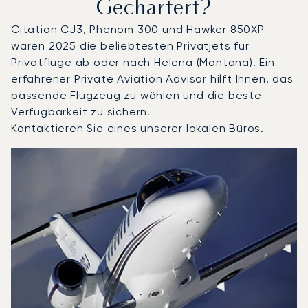
Gechartert?
Citation CJ3, Phenom 300 und Hawker 850XP
waren 2025 die beliebtesten Privatjets für
Privatflüge ab oder nach Helena (Montana). Ein
erfahrener Private Aviation Advisor hilft Ihnen, das
passende Flugzeug zu wählen und die beste
Verfügbarkeit zu sichern.
Kontaktieren Sie eines unserer lokalen Büros
.
Helena : Die 3 meistgeflogenen Flugzeugmodelle nach An
Foto des Flugzeugs
Flugzeugmodell
S
Geschwindigkeit (km/h)
Geschwindigkeit (Knoten)
Reichw
Reichweite (NM)