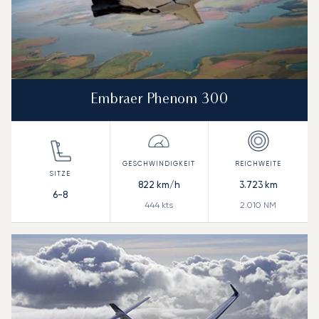
Embraer Phenom 300
822
km/h
3.723
km
6-8
444
kts
2.010
NM