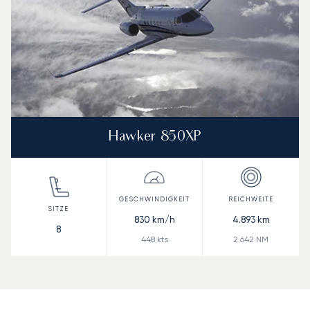
Hawker 850XP
830
km/h
4.893
km
8
448
kts
2.642
NM