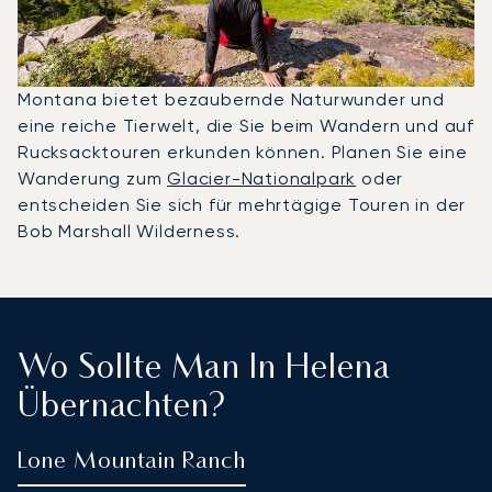
Montana bietet bezaubernde Naturwunder und
eine reiche Tierwelt, die Sie beim Wandern und auf
Rucksacktouren erkunden können. Planen Sie eine
Wanderung zum
Glacier-Nationalpark
oder
entscheiden Sie sich für mehrtägige Touren in der
Bob Marshall Wilderness.
Wo Sollte Man In Helena
Übernachten?
Lone Mountain Ranch
T