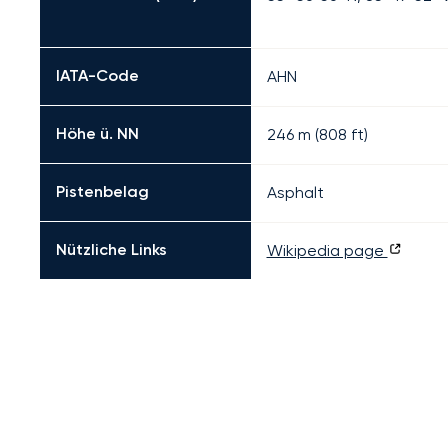
IATA-Code
AHN
Höhe ü. NN
246 m (808 ft)
Pistenbelag
Asphalt
Nützliche Links
Wikipedia page