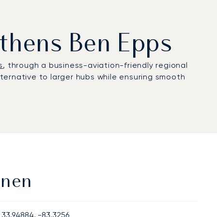
Athens Ben Epps
s
, through a business-aviation-friendly regional
alternative to larger hubs while ensuring smooth
onen
33.94884, -83.3256