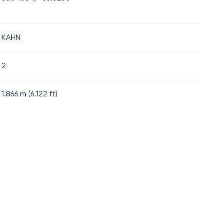
KAHN
2
1.866
m (
6.122
ft)