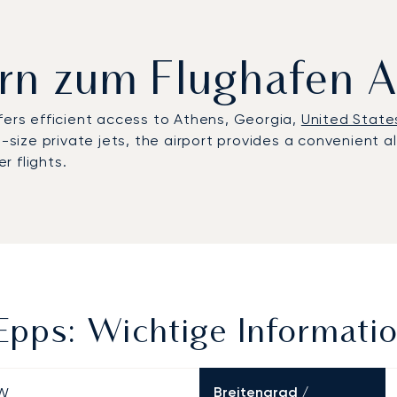
tern zum Flughafen 
fers efficient access to Athens, Georgia,
United State
d-size private jets, the airport provides a convenient 
r flights.
Epps: Wichtige Informati
Breitengrad /
 W