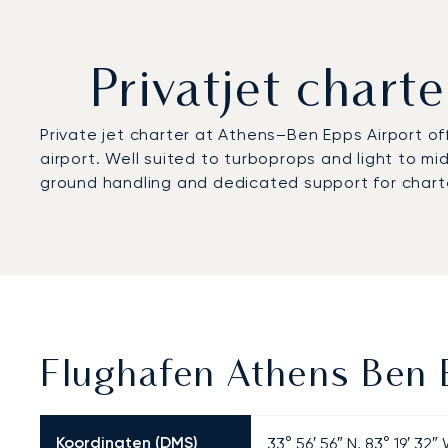
Privatjet char
Private jet charter at Athens–Ben Epps Airport of
airport. Well suited to turboprops and light to mi
ground handling and dedicated support for charte
Flughafen Athens Ben 
Koordinaten (DMS)
33° 56′ 56″ N, 83° 19′ 32″