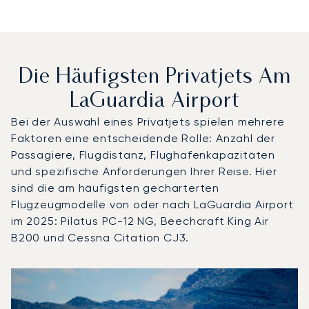
Die Häufigsten Privatjets Am
LaGuardia Airport
Bei der Auswahl eines Privatjets spielen mehrere
Faktoren eine entscheidende Rolle: Anzahl der
Passagiere, Flugdistanz, Flughafenkapazitäten
und spezifische Anforderungen Ihrer Reise. Hier
sind die am häufigsten gecharterten
Flugzeugmodelle von oder nach LaGuardia Airport
im 2025: Pilatus PC-12 NG, Beechcraft King Air
B200 und Cessna Citation CJ3.
LaGuardia Airport : Die 3 meistgeflogenen Flugzeugmode
Foto des Flugzeugs
Flugzeugmodell
S
Geschwindigkeit (km/h)
Geschwindigkeit (Knoten)
Reichw
Reichweite (NM)