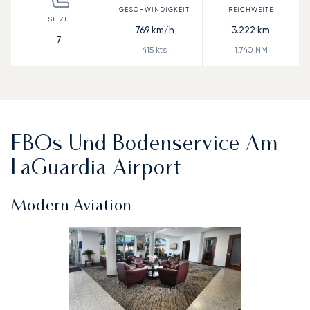
769
km/h
3.222
km
7
415
kts
1.740
NM
FBOs Und Bodenservice Am
LaGuardia Airport
Modern Aviation