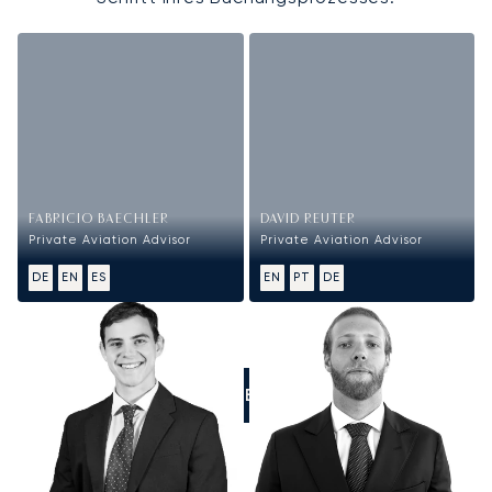
FABRICIO BAECHLER
DAVID REUTER
Private Aviation Advisor
Private Aviation Advisor
DE
EN
ES
EN
PT
DE
RUFEN SIE UNS AN