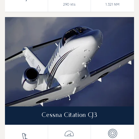
290
kts
1.321
NM
Cessna Citation CJ3