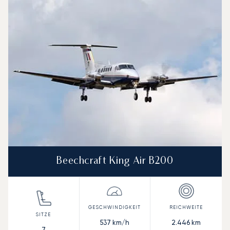
Beechcraft King Air B200
537
km/h
2.446
km
7