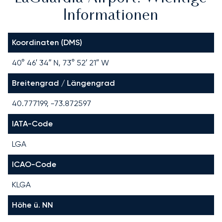
Informationen
Koordinaten (DMS)
40° 46′ 34″ N, 73° 52′ 21″ W
Breitengrad / Längengrad
40.777199, -73.872597
IATA-Code
LGA
ICAO-Code
KLGA
Höhe ü. NN