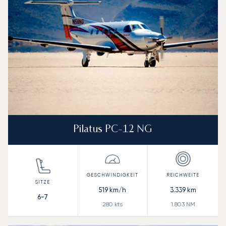
Pilatus PC-12 NG
519
km/h
3.339
km
6-7
280
kts
1.803
NM